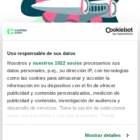
Uso responsable de sus datos
Nosotros y
nuestros 1022 socios
procesamos sus
datos personales, p.ej., su dirección IP, con tecnologías
como las cookies para almacenar y acceder la
Lo sentimos, no sabemos como
información en su dispositivo con el fin de ofrecer
te hemos traido hasta aquí.
publicidad y contenido personalizados, medición de
publicidad y contenido, investigación de audiencia y
desarrollo de servicios. Tiene la opción de seleccionar
Pero puedes encontrar el coche que estás
quién usa sus datos y con qué propósitos. Puede
buscando en alguno de estos enlaces:
cambiar o retirar su consentimiento en cualquier
momento desde la Declaración de cookies o clicando en
Coches nuevos
Mostrar detalles
el Menú de consentimiento.