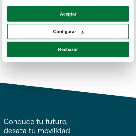
Coches de segunda mano
Si lo permite, también quisiéramos:
Aceptar
Recopilar información sobre su ubicación geográfica
Coches de km0
que puede tener una precisión de varios metros
Configurar
Coches de renting
Identificar su dispositivo analizándolo activamente
para buscar características específicas (huellas
Rechazar
digitales)
Obtenga más información sobre cómo se procesan sus
datos personales y establezca sus preferencias en la
sección de datos
. Puede cambiar o retirar su
consentimiento en cualquier momento en la Declaración
de cookies.
Las cookies de este sitio web se usan para personalizar
el contenido y los anuncios, ofrecer funciones de redes
sociales y analizar el tráfico. Además, compartimos
Conduce tu futuro,
información sobre el uso que haga del sitio web con
desata tu movilidad
nuestros partners de redes sociales, publicidad y análisis