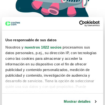
Uso responsable de sus datos
Nosotros y
nuestros 1022 socios
procesamos sus
datos personales, p.ej., su dirección IP, con tecnologías
como las cookies para almacenar y acceder la
Lo sentimos, no sabemos como
información en su dispositivo con el fin de ofrecer
te hemos traido hasta aquí.
publicidad y contenido personalizados, medición de
publicidad y contenido, investigación de audiencia y
desarrollo de servicios. Tiene la opción de seleccionar
Pero puedes encontrar el coche que estás
quién usa sus datos y con qué propósitos. Puede
buscando en alguno de estos enlaces:
cambiar o retirar su consentimiento en cualquier
momento desde la Declaración de cookies o clicando en
Coches nuevos
Mostrar detalles
el Menú de consentimiento.