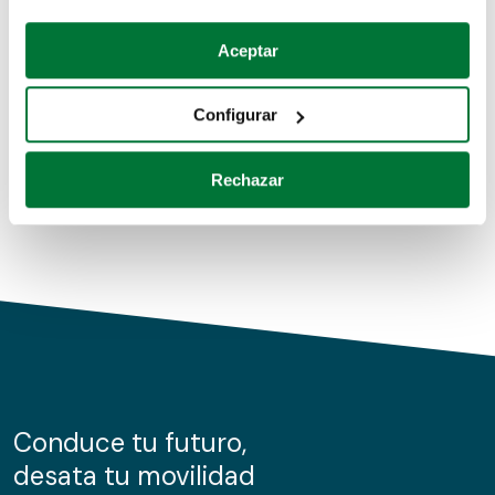
Coches de segunda mano
Si lo permite, también quisiéramos:
Aceptar
Recopilar información sobre su ubicación geográfica
Coches de km0
que puede tener una precisión de varios metros
Configurar
Coches de renting
Identificar su dispositivo analizándolo activamente
para buscar características específicas (huellas
Rechazar
digitales)
Obtenga más información sobre cómo se procesan sus
datos personales y establezca sus preferencias en la
sección de datos
. Puede cambiar o retirar su
consentimiento en cualquier momento en la Declaración
de cookies.
Las cookies de este sitio web se usan para personalizar
el contenido y los anuncios, ofrecer funciones de redes
sociales y analizar el tráfico. Además, compartimos
Conduce tu futuro,
información sobre el uso que haga del sitio web con
desata tu movilidad
nuestros partners de redes sociales, publicidad y análisis