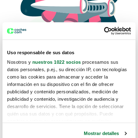
Uso responsable de sus datos
Nosotros y
nuestros 1022 socios
procesamos sus
datos personales, p.ej., su dirección IP, con tecnologías
como las cookies para almacenar y acceder la
Lo sentimos, no sabemos como
información en su dispositivo con el fin de ofrecer
te hemos traido hasta aquí.
publicidad y contenido personalizados, medición de
publicidad y contenido, investigación de audiencia y
desarrollo de servicios. Tiene la opción de seleccionar
Pero puedes encontrar el coche que estás
quién usa sus datos y con qué propósitos. Puede
buscando en alguno de estos enlaces:
cambiar o retirar su consentimiento en cualquier
momento desde la Declaración de cookies o clicando en
Coches nuevos
Mostrar detalles
el Menú de consentimiento.