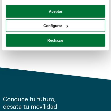
Coches de segunda mano
Si lo permite, también quisiéramos:
Aceptar
Recopilar información sobre su ubicación geográfica
Coches de km0
que puede tener una precisión de varios metros
Configurar
Coches de renting
Identificar su dispositivo analizándolo activamente
para buscar características específicas (huellas
Rechazar
digitales)
Obtenga más información sobre cómo se procesan sus
datos personales y establezca sus preferencias en la
sección de datos
. Puede cambiar o retirar su
consentimiento en cualquier momento en la Declaración
de cookies.
Las cookies de este sitio web se usan para personalizar
el contenido y los anuncios, ofrecer funciones de redes
sociales y analizar el tráfico. Además, compartimos
Conduce tu futuro,
información sobre el uso que haga del sitio web con
desata tu movilidad
nuestros partners de redes sociales, publicidad y análisis