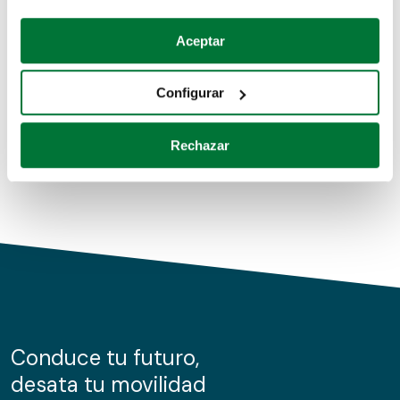
Coches de segunda mano
Si lo permite, también quisiéramos:
Aceptar
Recopilar información sobre su ubicación geográfica
Coches de km0
que puede tener una precisión de varios metros
Configurar
Coches de renting
Identificar su dispositivo analizándolo activamente
para buscar características específicas (huellas
Rechazar
digitales)
Obtenga más información sobre cómo se procesan sus
datos personales y establezca sus preferencias en la
sección de datos
. Puede cambiar o retirar su
consentimiento en cualquier momento en la Declaración
de cookies.
Las cookies de este sitio web se usan para personalizar
el contenido y los anuncios, ofrecer funciones de redes
sociales y analizar el tráfico. Además, compartimos
Conduce tu futuro,
información sobre el uso que haga del sitio web con
desata tu movilidad
nuestros partners de redes sociales, publicidad y análisis