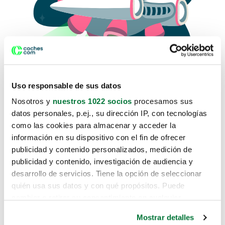
Uso responsable de sus datos
Nosotros y
nuestros 1022 socios
procesamos sus
datos personales, p.ej., su dirección IP, con tecnologías
como las cookies para almacenar y acceder la
Lo sentimos, no sabemos como
información en su dispositivo con el fin de ofrecer
te hemos traido hasta aquí.
publicidad y contenido personalizados, medición de
publicidad y contenido, investigación de audiencia y
desarrollo de servicios. Tiene la opción de seleccionar
Pero puedes encontrar el coche que estás
quién usa sus datos y con qué propósitos. Puede
buscando en alguno de estos enlaces:
cambiar o retirar su consentimiento en cualquier
momento desde la Declaración de cookies o clicando en
Coches nuevos
Mostrar detalles
el Menú de consentimiento.