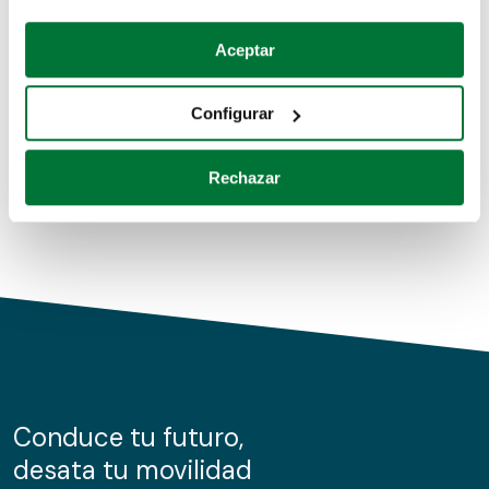
Coches de segunda mano
Si lo permite, también quisiéramos:
Aceptar
Recopilar información sobre su ubicación geográfica
Coches de km0
que puede tener una precisión de varios metros
Configurar
Coches de renting
Identificar su dispositivo analizándolo activamente
para buscar características específicas (huellas
Rechazar
digitales)
Obtenga más información sobre cómo se procesan sus
datos personales y establezca sus preferencias en la
sección de datos
. Puede cambiar o retirar su
consentimiento en cualquier momento en la Declaración
de cookies.
Las cookies de este sitio web se usan para personalizar
el contenido y los anuncios, ofrecer funciones de redes
sociales y analizar el tráfico. Además, compartimos
Conduce tu futuro,
información sobre el uso que haga del sitio web con
desata tu movilidad
nuestros partners de redes sociales, publicidad y análisis