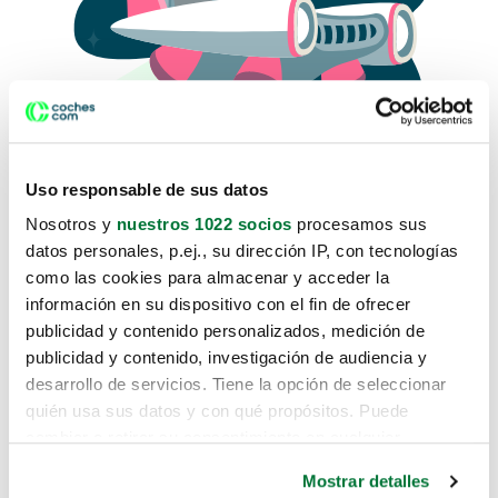
Uso responsable de sus datos
Nosotros y
nuestros 1022 socios
procesamos sus
datos personales, p.ej., su dirección IP, con tecnologías
como las cookies para almacenar y acceder la
Lo sentimos, no sabemos como
información en su dispositivo con el fin de ofrecer
te hemos traido hasta aquí.
publicidad y contenido personalizados, medición de
publicidad y contenido, investigación de audiencia y
desarrollo de servicios. Tiene la opción de seleccionar
Pero puedes encontrar el coche que estás
quién usa sus datos y con qué propósitos. Puede
buscando en alguno de estos enlaces:
cambiar o retirar su consentimiento en cualquier
momento desde la Declaración de cookies o clicando en
Coches nuevos
Mostrar detalles
el Menú de consentimiento.