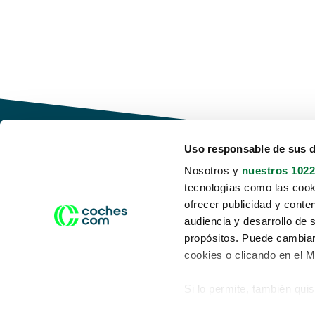
Uso responsable de sus 
Nosotros y
nuestros 1022
tecnologías como las cooki
Conduce tu futuro,
ofrecer publicidad y conte
desata tu movilidad
audiencia y desarrollo de 
propósitos. Puede cambiar
cookies o clicando en el 
Si lo permite, también qui
Acerca de nosotros
Aviso legal
Recopilar información