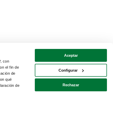
Aceptar
P, con
n el fin de
Configurar
gación de
con qué
Rechazar
laración de
Política de cookies
Contacto
 varios metros