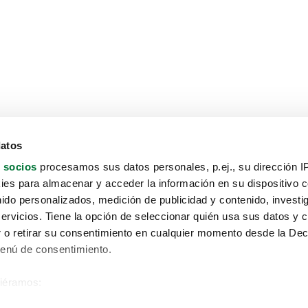
datos
 socios
procesamos sus datos personales, p.ej., su dirección I
es para almacenar y acceder la información en su dispositivo co
nido personalizados, medición de publicidad y contenido, investi
servicios. Tiene la opción de seleccionar quién usa sus datos y 
 o retirar su consentimiento en cualquier momento desde la Dec
Menú de consentimiento.
siéramos:
Aviso protección de datos
 sobre su ubicación geográfica que puede tener una precisión de