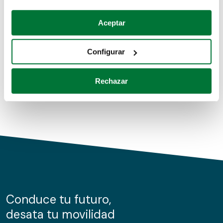
Coches de segunda mano
Si lo permite, también quisiéramos:
Aceptar
Recopilar información sobre su ubicación geográfica
Coches de km0
que puede tener una precisión de varios metros
Configurar
Coches de renting
Identificar su dispositivo analizándolo activamente
para buscar características específicas (huellas
Rechazar
digitales)
Obtenga más información sobre cómo se procesan sus
datos personales y establezca sus preferencias en la
sección de datos
. Puede cambiar o retirar su
consentimiento en cualquier momento en la Declaración
de cookies.
Las cookies de este sitio web se usan para personalizar
el contenido y los anuncios, ofrecer funciones de redes
sociales y analizar el tráfico. Además, compartimos
Conduce tu futuro,
información sobre el uso que haga del sitio web con
desata tu movilidad
nuestros partners de redes sociales, publicidad y análisis