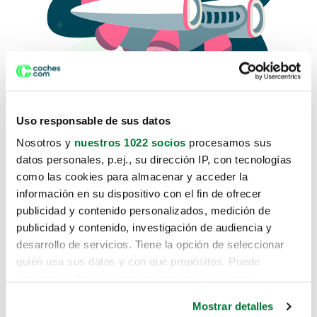
Uso responsable de sus datos
Nosotros y
nuestros 1022 socios
procesamos sus
datos personales, p.ej., su dirección IP, con tecnologías
como las cookies para almacenar y acceder la
Lo sentimos, no sabemos como
información en su dispositivo con el fin de ofrecer
te hemos traido hasta aquí.
publicidad y contenido personalizados, medición de
publicidad y contenido, investigación de audiencia y
desarrollo de servicios. Tiene la opción de seleccionar
Pero puedes encontrar el coche que estás
quién usa sus datos y con qué propósitos. Puede
buscando en alguno de estos enlaces:
cambiar o retirar su consentimiento en cualquier
momento desde la Declaración de cookies o clicando en
Coches nuevos
Mostrar detalles
el Menú de consentimiento.