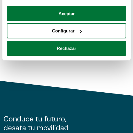
Coches de segunda mano
Si lo permite, también quisiéramos:
Aceptar
Recopilar información sobre su ubicación geográfica
Coches de km0
que puede tener una precisión de varios metros
Configurar
Coches de renting
Identificar su dispositivo analizándolo activamente
para buscar características específicas (huellas
Rechazar
digitales)
Obtenga más información sobre cómo se procesan sus
datos personales y establezca sus preferencias en la
sección de datos
. Puede cambiar o retirar su
consentimiento en cualquier momento en la Declaración
de cookies.
Las cookies de este sitio web se usan para personalizar
el contenido y los anuncios, ofrecer funciones de redes
sociales y analizar el tráfico. Además, compartimos
Conduce tu futuro,
información sobre el uso que haga del sitio web con
desata tu movilidad
nuestros partners de redes sociales, publicidad y análisis