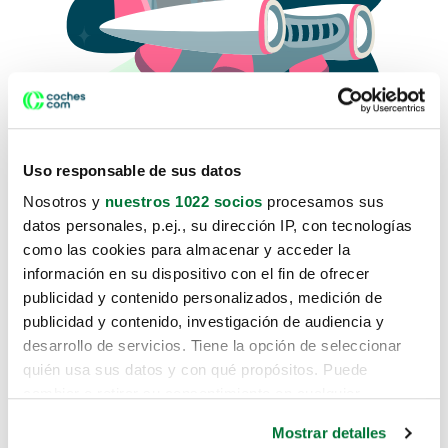
Uso responsable de sus datos
Nosotros y
nuestros 1022 socios
procesamos sus
datos personales, p.ej., su dirección IP, con tecnologías
como las cookies para almacenar y acceder la
Lo sentimos, no sabemos como
información en su dispositivo con el fin de ofrecer
te hemos traido hasta aquí.
publicidad y contenido personalizados, medición de
publicidad y contenido, investigación de audiencia y
desarrollo de servicios. Tiene la opción de seleccionar
Pero puedes encontrar el coche que estás
quién usa sus datos y con qué propósitos. Puede
buscando en alguno de estos enlaces:
cambiar o retirar su consentimiento en cualquier
momento desde la Declaración de cookies o clicando en
Coches nuevos
Mostrar detalles
el Menú de consentimiento.