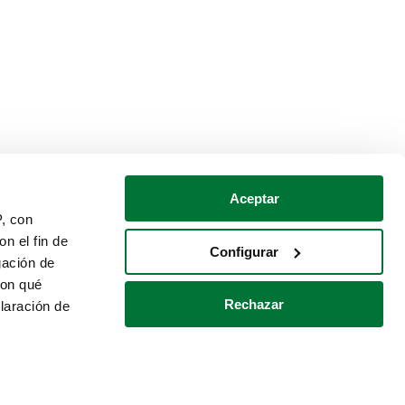
Aceptar
P, con
n el fin de
Configurar
gación de
con qué
Rechazar
laración de
Política de cookies
Contacto
 varios metros