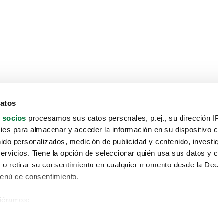
datos
 socios
procesamos sus datos personales, p.ej., su dirección I
es para almacenar y acceder la información en su dispositivo co
nido personalizados, medición de publicidad y contenido, investi
servicios. Tiene la opción de seleccionar quién usa sus datos y 
 o retirar su consentimiento en cualquier momento desde la Dec
Menú de consentimiento.
siéramos:
Aviso protección de datos
 sobre su ubicación geográfica que puede tener una precisión de