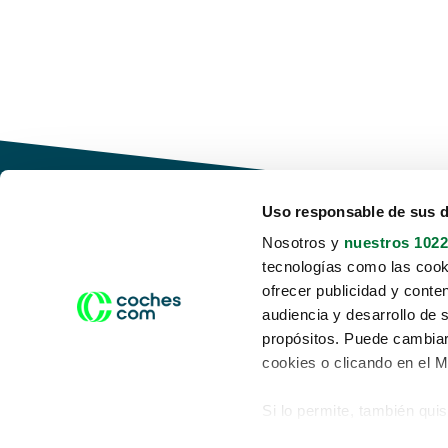
Uso responsable de sus 
Nosotros y
nuestros 1022
tecnologías como las cooki
Conduce tu futuro,
ofrecer publicidad y conte
desata tu movilidad
audiencia y desarrollo de 
propósitos. Puede cambiar
cookies o clicando en el 
Si lo permite, también qui
Acerca de nosotros
Aviso legal
Recopilar información