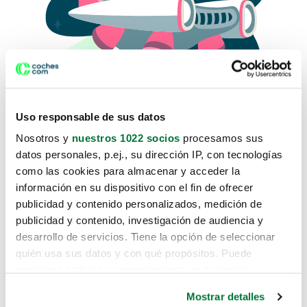
Uso responsable de sus datos
Nosotros y
nuestros 1022 socios
procesamos sus
datos personales, p.ej., su dirección IP, con tecnologías
como las cookies para almacenar y acceder la
Lo sentimos, no sabemos como
información en su dispositivo con el fin de ofrecer
te hemos traido hasta aquí.
publicidad y contenido personalizados, medición de
publicidad y contenido, investigación de audiencia y
desarrollo de servicios. Tiene la opción de seleccionar
Pero puedes encontrar el coche que estás
quién usa sus datos y con qué propósitos. Puede
buscando en alguno de estos enlaces:
cambiar o retirar su consentimiento en cualquier
momento desde la Declaración de cookies o clicando en
Coches nuevos
Mostrar detalles
el Menú de consentimiento.