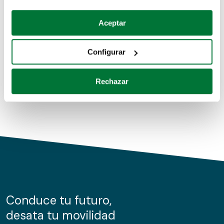
Coches de segunda mano
Si lo permite, también quisiéramos:
Aceptar
Recopilar información sobre su ubicación geográfica
Coches de km0
que puede tener una precisión de varios metros
Configurar
Coches de renting
Identificar su dispositivo analizándolo activamente
para buscar características específicas (huellas
Rechazar
digitales)
Obtenga más información sobre cómo se procesan sus
datos personales y establezca sus preferencias en la
sección de datos
. Puede cambiar o retirar su
consentimiento en cualquier momento en la Declaración
de cookies.
Las cookies de este sitio web se usan para personalizar
el contenido y los anuncios, ofrecer funciones de redes
sociales y analizar el tráfico. Además, compartimos
Conduce tu futuro,
información sobre el uso que haga del sitio web con
desata tu movilidad
nuestros partners de redes sociales, publicidad y análisis