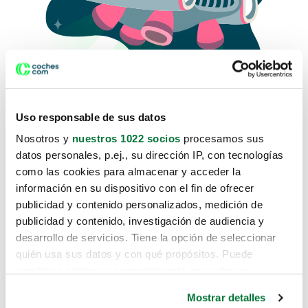
Uso responsable de sus datos
Nosotros y
nuestros 1022 socios
procesamos sus
datos personales, p.ej., su dirección IP, con tecnologías
como las cookies para almacenar y acceder la
Lo sentimos, no sabemos como
información en su dispositivo con el fin de ofrecer
te hemos traido hasta aquí.
publicidad y contenido personalizados, medición de
publicidad y contenido, investigación de audiencia y
desarrollo de servicios. Tiene la opción de seleccionar
Pero puedes encontrar el coche que estás
quién usa sus datos y con qué propósitos. Puede
buscando en alguno de estos enlaces:
cambiar o retirar su consentimiento en cualquier
momento desde la Declaración de cookies o clicando en
Coches nuevos
Mostrar detalles
el Menú de consentimiento.