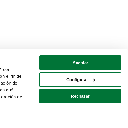
Aceptar
P, con
n el fin de
Configurar
gación de
con qué
Rechazar
laración de
Política de cookies
Contacto
 varios metros