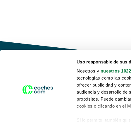
Uso responsable de sus 
Nosotros y
nuestros 1022
tecnologías como las cooki
Conduce tu futuro,
ofrecer publicidad y conte
desata tu movilidad
audiencia y desarrollo de 
propósitos. Puede cambiar
cookies o clicando en el 
Si lo permite, también qui
Acerca de nosotros
Aviso legal
Recopilar información