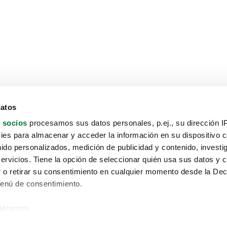
datos
 socios
procesamos sus datos personales, p.ej., su dirección I
es para almacenar y acceder la información en su dispositivo co
nido personalizados, medición de publicidad y contenido, investi
servicios. Tiene la opción de seleccionar quién usa sus datos y 
 o retirar su consentimiento en cualquier momento desde la Dec
Menú de consentimiento.
siéramos:
Aviso protección de datos
 sobre su ubicación geográfica que puede tener una precisión de