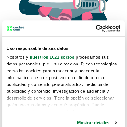
Uso responsable de sus datos
Nosotros y
nuestros 1022 socios
procesamos sus
datos personales, p.ej., su dirección IP, con tecnologías
como las cookies para almacenar y acceder la
Lo sentimos, no sabemos como
información en su dispositivo con el fin de ofrecer
te hemos traido hasta aquí.
publicidad y contenido personalizados, medición de
publicidad y contenido, investigación de audiencia y
desarrollo de servicios. Tiene la opción de seleccionar
Pero puedes encontrar el coche que estás
quién usa sus datos y con qué propósitos. Puede
buscando en alguno de estos enlaces:
cambiar o retirar su consentimiento en cualquier
momento desde la Declaración de cookies o clicando en
Coches nuevos
Mostrar detalles
el Menú de consentimiento.