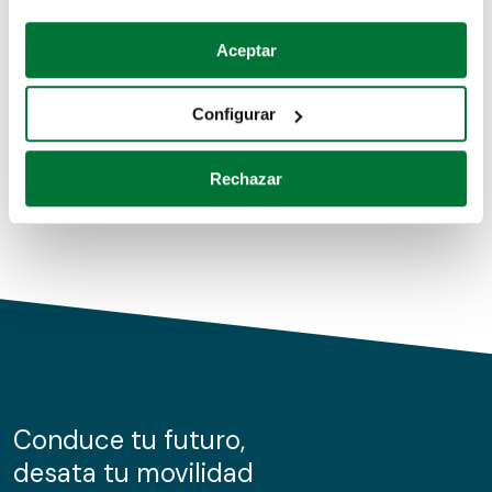
Coches de segunda mano
Si lo permite, también quisiéramos:
Aceptar
Recopilar información sobre su ubicación geográfica
Coches de km0
que puede tener una precisión de varios metros
Configurar
Coches de renting
Identificar su dispositivo analizándolo activamente
para buscar características específicas (huellas
Rechazar
digitales)
Obtenga más información sobre cómo se procesan sus
datos personales y establezca sus preferencias en la
sección de datos
. Puede cambiar o retirar su
consentimiento en cualquier momento en la Declaración
de cookies.
Las cookies de este sitio web se usan para personalizar
el contenido y los anuncios, ofrecer funciones de redes
sociales y analizar el tráfico. Además, compartimos
Conduce tu futuro,
información sobre el uso que haga del sitio web con
desata tu movilidad
nuestros partners de redes sociales, publicidad y análisis