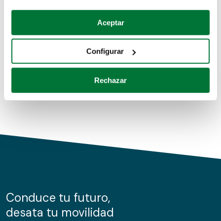
Coches de segunda mano
Si lo permite, también quisiéramos:
Aceptar
Recopilar información sobre su ubicación geográfica
Coches de km0
que puede tener una precisión de varios metros
Configurar
Coches de renting
Identificar su dispositivo analizándolo activamente
para buscar características específicas (huellas
Rechazar
digitales)
Obtenga más información sobre cómo se procesan sus
datos personales y establezca sus preferencias en la
sección de datos
. Puede cambiar o retirar su
consentimiento en cualquier momento en la Declaración
de cookies.
Las cookies de este sitio web se usan para personalizar
el contenido y los anuncios, ofrecer funciones de redes
sociales y analizar el tráfico. Además, compartimos
Conduce tu futuro,
información sobre el uso que haga del sitio web con
desata tu movilidad
nuestros partners de redes sociales, publicidad y análisis