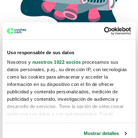
Uso responsable de sus datos
Nosotros y
nuestros 1022 socios
procesamos sus
datos personales, p.ej., su dirección IP, con tecnologías
como las cookies para almacenar y acceder la
Lo sentimos, no sabemos como
información en su dispositivo con el fin de ofrecer
te hemos traido hasta aquí.
publicidad y contenido personalizados, medición de
publicidad y contenido, investigación de audiencia y
desarrollo de servicios. Tiene la opción de seleccionar
Pero puedes encontrar el coche que estás
quién usa sus datos y con qué propósitos. Puede
buscando en alguno de estos enlaces:
cambiar o retirar su consentimiento en cualquier
momento desde la Declaración de cookies o clicando en
Coches nuevos
Mostrar detalles
el Menú de consentimiento.