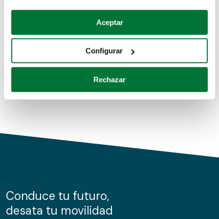
Coches de segunda mano
Si lo permite, también quisiéramos:
Aceptar
Recopilar información sobre su ubicación geográfica
Coches de km0
que puede tener una precisión de varios metros
Configurar
Coches de renting
Identificar su dispositivo analizándolo activamente
para buscar características específicas (huellas
Rechazar
digitales)
Obtenga más información sobre cómo se procesan sus
datos personales y establezca sus preferencias en la
sección de datos
. Puede cambiar o retirar su
consentimiento en cualquier momento en la Declaración
de cookies.
Las cookies de este sitio web se usan para personalizar
el contenido y los anuncios, ofrecer funciones de redes
sociales y analizar el tráfico. Además, compartimos
Conduce tu futuro,
información sobre el uso que haga del sitio web con
desata tu movilidad
nuestros partners de redes sociales, publicidad y análisis