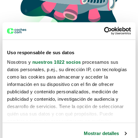
Uso responsable de sus datos
Nosotros y
nuestros 1022 socios
procesamos sus
datos personales, p.ej., su dirección IP, con tecnologías
como las cookies para almacenar y acceder la
Lo sentimos, no sabemos como
información en su dispositivo con el fin de ofrecer
te hemos traido hasta aquí.
publicidad y contenido personalizados, medición de
publicidad y contenido, investigación de audiencia y
desarrollo de servicios. Tiene la opción de seleccionar
Pero puedes encontrar el coche que estás
quién usa sus datos y con qué propósitos. Puede
buscando en alguno de estos enlaces:
cambiar o retirar su consentimiento en cualquier
momento desde la Declaración de cookies o clicando en
Coches nuevos
Mostrar detalles
el Menú de consentimiento.