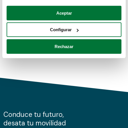
Coches de segunda mano
Si lo permite, también quisiéramos:
Aceptar
Recopilar información sobre su ubicación geográfica
Coches de km0
que puede tener una precisión de varios metros
Configurar
Coches de renting
Identificar su dispositivo analizándolo activamente
para buscar características específicas (huellas
Rechazar
digitales)
Obtenga más información sobre cómo se procesan sus
datos personales y establezca sus preferencias en la
sección de datos
. Puede cambiar o retirar su
consentimiento en cualquier momento en la Declaración
de cookies.
Las cookies de este sitio web se usan para personalizar
el contenido y los anuncios, ofrecer funciones de redes
sociales y analizar el tráfico. Además, compartimos
Conduce tu futuro,
información sobre el uso que haga del sitio web con
desata tu movilidad
nuestros partners de redes sociales, publicidad y análisis