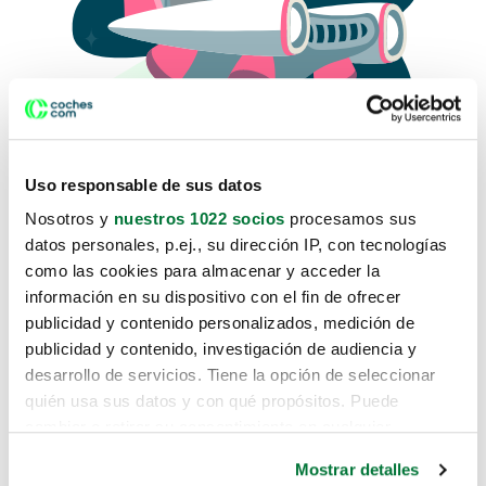
Uso responsable de sus datos
Nosotros y
nuestros 1022 socios
procesamos sus
datos personales, p.ej., su dirección IP, con tecnologías
como las cookies para almacenar y acceder la
Lo sentimos, no sabemos como
información en su dispositivo con el fin de ofrecer
te hemos traido hasta aquí.
publicidad y contenido personalizados, medición de
publicidad y contenido, investigación de audiencia y
desarrollo de servicios. Tiene la opción de seleccionar
Pero puedes encontrar el coche que estás
quién usa sus datos y con qué propósitos. Puede
buscando en alguno de estos enlaces:
cambiar o retirar su consentimiento en cualquier
momento desde la Declaración de cookies o clicando en
Coches nuevos
Mostrar detalles
el Menú de consentimiento.