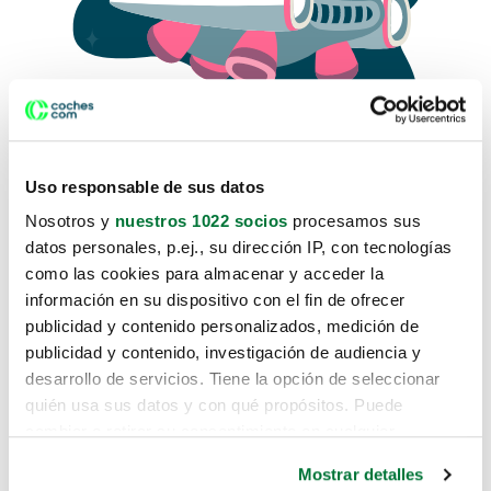
Uso responsable de sus datos
Nosotros y
nuestros 1022 socios
procesamos sus
datos personales, p.ej., su dirección IP, con tecnologías
como las cookies para almacenar y acceder la
Lo sentimos, no sabemos como
información en su dispositivo con el fin de ofrecer
te hemos traido hasta aquí.
publicidad y contenido personalizados, medición de
publicidad y contenido, investigación de audiencia y
desarrollo de servicios. Tiene la opción de seleccionar
Pero puedes encontrar el coche que estás
quién usa sus datos y con qué propósitos. Puede
buscando en alguno de estos enlaces:
cambiar o retirar su consentimiento en cualquier
momento desde la Declaración de cookies o clicando en
Coches nuevos
Mostrar detalles
el Menú de consentimiento.