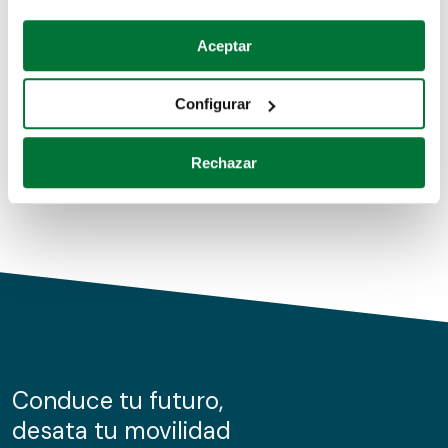
Coches de segunda mano
Si lo permite, también quisiéramos:
Aceptar
Recopilar información sobre su ubicación geográfica
Coches de km0
que puede tener una precisión de varios metros
Configurar
Coches de renting
Identificar su dispositivo analizándolo activamente
para buscar características específicas (huellas
Rechazar
digitales)
Obtenga más información sobre cómo se procesan sus
datos personales y establezca sus preferencias en la
sección de datos
. Puede cambiar o retirar su
consentimiento en cualquier momento en la Declaración
de cookies.
Las cookies de este sitio web se usan para personalizar
el contenido y los anuncios, ofrecer funciones de redes
sociales y analizar el tráfico. Además, compartimos
Conduce tu futuro,
información sobre el uso que haga del sitio web con
desata tu movilidad
nuestros partners de redes sociales, publicidad y análisis