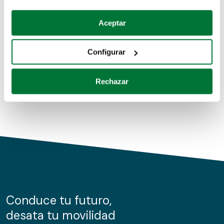
Coches de segunda mano
Si lo permite, también quisiéramos:
Aceptar
Recopilar información sobre su ubicación geográfica
Coches de km0
que puede tener una precisión de varios metros
Configurar
Coches de renting
Identificar su dispositivo analizándolo activamente
para buscar características específicas (huellas
Rechazar
digitales)
Obtenga más información sobre cómo se procesan sus
datos personales y establezca sus preferencias en la
sección de datos
. Puede cambiar o retirar su
consentimiento en cualquier momento en la Declaración
de cookies.
Las cookies de este sitio web se usan para personalizar
el contenido y los anuncios, ofrecer funciones de redes
sociales y analizar el tráfico. Además, compartimos
Conduce tu futuro,
información sobre el uso que haga del sitio web con
desata tu movilidad
nuestros partners de redes sociales, publicidad y análisis