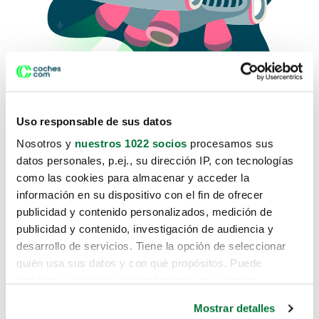
Uso responsable de sus datos
Nosotros y
nuestros 1022 socios
procesamos sus
datos personales, p.ej., su dirección IP, con tecnologías
como las cookies para almacenar y acceder la
Lo sentimos, no sabemos como
información en su dispositivo con el fin de ofrecer
te hemos traido hasta aquí.
publicidad y contenido personalizados, medición de
publicidad y contenido, investigación de audiencia y
desarrollo de servicios. Tiene la opción de seleccionar
Pero puedes encontrar el coche que estás
quién usa sus datos y con qué propósitos. Puede
buscando en alguno de estos enlaces:
cambiar o retirar su consentimiento en cualquier
momento desde la Declaración de cookies o clicando en
Coches nuevos
Mostrar detalles
el Menú de consentimiento.