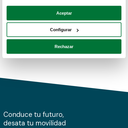
Coches de segunda mano
Si lo permite, también quisiéramos:
Aceptar
Recopilar información sobre su ubicación geográfica
Coches de km0
que puede tener una precisión de varios metros
Configurar
Coches de renting
Identificar su dispositivo analizándolo activamente
para buscar características específicas (huellas
Rechazar
digitales)
Obtenga más información sobre cómo se procesan sus
datos personales y establezca sus preferencias en la
sección de datos
. Puede cambiar o retirar su
consentimiento en cualquier momento en la Declaración
de cookies.
Las cookies de este sitio web se usan para personalizar
el contenido y los anuncios, ofrecer funciones de redes
sociales y analizar el tráfico. Además, compartimos
Conduce tu futuro,
información sobre el uso que haga del sitio web con
desata tu movilidad
nuestros partners de redes sociales, publicidad y análisis