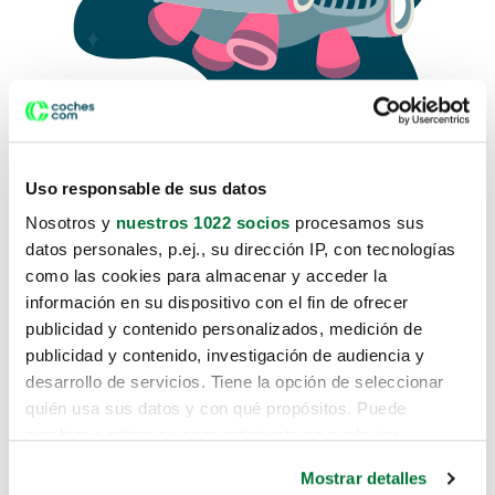
Uso responsable de sus datos
Nosotros y
nuestros 1022 socios
procesamos sus
datos personales, p.ej., su dirección IP, con tecnologías
como las cookies para almacenar y acceder la
Lo sentimos, no sabemos como
información en su dispositivo con el fin de ofrecer
te hemos traido hasta aquí.
publicidad y contenido personalizados, medición de
publicidad y contenido, investigación de audiencia y
desarrollo de servicios. Tiene la opción de seleccionar
Pero puedes encontrar el coche que estás
quién usa sus datos y con qué propósitos. Puede
buscando en alguno de estos enlaces:
cambiar o retirar su consentimiento en cualquier
momento desde la Declaración de cookies o clicando en
Coches nuevos
Mostrar detalles
el Menú de consentimiento.