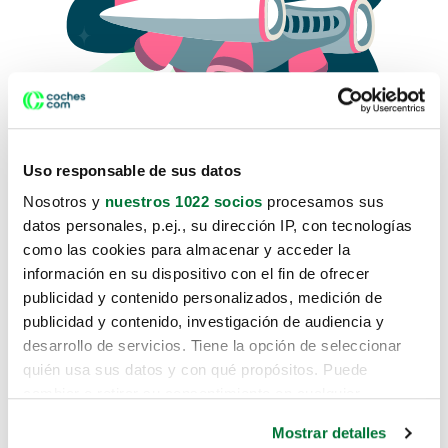
Uso responsable de sus datos
Nosotros y
nuestros 1022 socios
procesamos sus
datos personales, p.ej., su dirección IP, con tecnologías
como las cookies para almacenar y acceder la
Lo sentimos, no sabemos como
información en su dispositivo con el fin de ofrecer
te hemos traido hasta aquí.
publicidad y contenido personalizados, medición de
publicidad y contenido, investigación de audiencia y
desarrollo de servicios. Tiene la opción de seleccionar
Pero puedes encontrar el coche que estás
quién usa sus datos y con qué propósitos. Puede
buscando en alguno de estos enlaces:
cambiar o retirar su consentimiento en cualquier
momento desde la Declaración de cookies o clicando en
Coches nuevos
Mostrar detalles
el Menú de consentimiento.