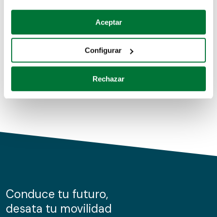
Coches de segunda mano
Si lo permite, también quisiéramos:
Aceptar
Recopilar información sobre su ubicación geográfica
Coches de km0
que puede tener una precisión de varios metros
Configurar
Coches de renting
Identificar su dispositivo analizándolo activamente
para buscar características específicas (huellas
Rechazar
digitales)
Obtenga más información sobre cómo se procesan sus
datos personales y establezca sus preferencias en la
sección de datos
. Puede cambiar o retirar su
consentimiento en cualquier momento en la Declaración
de cookies.
Las cookies de este sitio web se usan para personalizar
el contenido y los anuncios, ofrecer funciones de redes
sociales y analizar el tráfico. Además, compartimos
Conduce tu futuro,
información sobre el uso que haga del sitio web con
desata tu movilidad
nuestros partners de redes sociales, publicidad y análisis