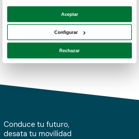
Coches de segunda mano
Si lo permite, también quisiéramos:
Aceptar
Recopilar información sobre su ubicación geográfica
Coches de km0
que puede tener una precisión de varios metros
Configurar
Coches de renting
Identificar su dispositivo analizándolo activamente
para buscar características específicas (huellas
Rechazar
digitales)
Obtenga más información sobre cómo se procesan sus
datos personales y establezca sus preferencias en la
sección de datos
. Puede cambiar o retirar su
consentimiento en cualquier momento en la Declaración
de cookies.
Las cookies de este sitio web se usan para personalizar
el contenido y los anuncios, ofrecer funciones de redes
sociales y analizar el tráfico. Además, compartimos
Conduce tu futuro,
información sobre el uso que haga del sitio web con
desata tu movilidad
nuestros partners de redes sociales, publicidad y análisis