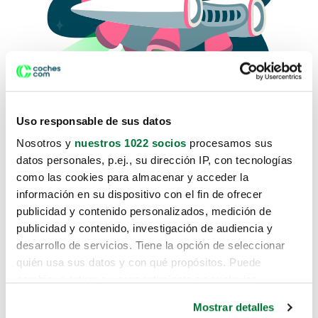
Uso responsable de sus datos
Nosotros y
nuestros 1022 socios
procesamos sus
datos personales, p.ej., su dirección IP, con tecnologías
como las cookies para almacenar y acceder la
Lo sentimos, no sabemos como
información en su dispositivo con el fin de ofrecer
te hemos traido hasta aquí.
publicidad y contenido personalizados, medición de
publicidad y contenido, investigación de audiencia y
desarrollo de servicios. Tiene la opción de seleccionar
Pero puedes encontrar el coche que estás
quién usa sus datos y con qué propósitos. Puede
buscando en alguno de estos enlaces:
cambiar o retirar su consentimiento en cualquier
momento desde la Declaración de cookies o clicando en
Coches nuevos
Mostrar detalles
el Menú de consentimiento.