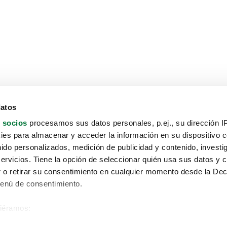
datos
 socios
procesamos sus datos personales, p.ej., su dirección I
es para almacenar y acceder la información en su dispositivo co
nido personalizados, medición de publicidad y contenido, investi
servicios. Tiene la opción de seleccionar quién usa sus datos y 
 o retirar su consentimiento en cualquier momento desde la Dec
Menú de consentimiento.
siéramos:
Aviso protección de datos
 sobre su ubicación geográfica que puede tener una precisión de