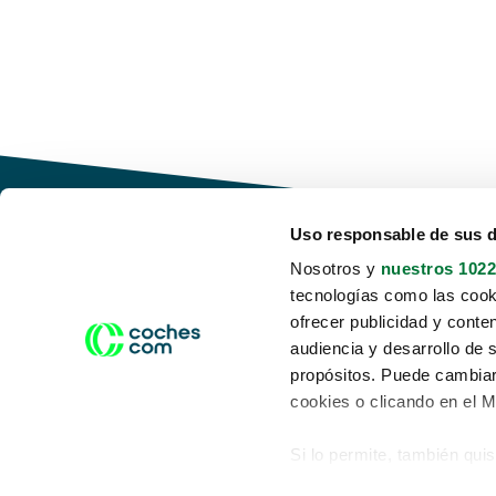
Uso responsable de sus 
Nosotros y
nuestros 1022
tecnologías como las cooki
Conduce tu futuro,
ofrecer publicidad y conte
desata tu movilidad
audiencia y desarrollo de 
propósitos. Puede cambiar
cookies o clicando en el 
Si lo permite, también qui
Acerca de nosotros
Aviso legal
Recopilar información