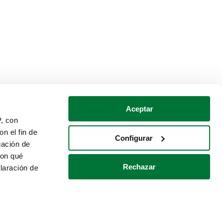
Aceptar
P, con
n el fin de
Configurar
gación de
con qué
Rechazar
laración de
Política de cookies
Contacto
 varios metros