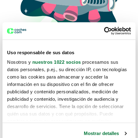
Uso responsable de sus datos
Nosotros y
nuestros 1022 socios
procesamos sus
datos personales, p.ej., su dirección IP, con tecnologías
como las cookies para almacenar y acceder la
Lo sentimos, no sabemos como
información en su dispositivo con el fin de ofrecer
te hemos traido hasta aquí.
publicidad y contenido personalizados, medición de
publicidad y contenido, investigación de audiencia y
desarrollo de servicios. Tiene la opción de seleccionar
Pero puedes encontrar el coche que estás
quién usa sus datos y con qué propósitos. Puede
buscando en alguno de estos enlaces:
cambiar o retirar su consentimiento en cualquier
momento desde la Declaración de cookies o clicando en
Coches nuevos
Mostrar detalles
el Menú de consentimiento.