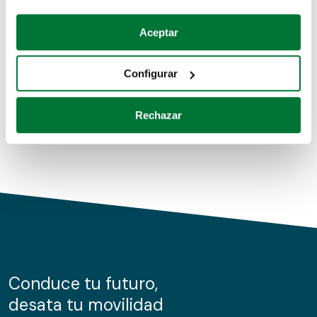
Coches de segunda mano
Si lo permite, también quisiéramos:
Aceptar
Recopilar información sobre su ubicación geográfica
Coches de km0
que puede tener una precisión de varios metros
Configurar
Coches de renting
Identificar su dispositivo analizándolo activamente
para buscar características específicas (huellas
Rechazar
digitales)
Obtenga más información sobre cómo se procesan sus
datos personales y establezca sus preferencias en la
sección de datos
. Puede cambiar o retirar su
consentimiento en cualquier momento en la Declaración
de cookies.
Las cookies de este sitio web se usan para personalizar
el contenido y los anuncios, ofrecer funciones de redes
sociales y analizar el tráfico. Además, compartimos
Conduce tu futuro,
información sobre el uso que haga del sitio web con
desata tu movilidad
nuestros partners de redes sociales, publicidad y análisis