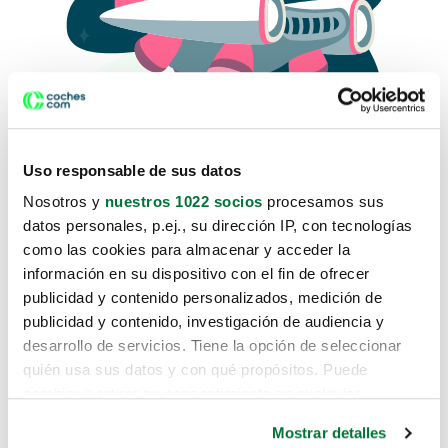
Uso responsable de sus datos
Nosotros y
nuestros 1022 socios
procesamos sus
datos personales, p.ej., su dirección IP, con tecnologías
como las cookies para almacenar y acceder la
Lo sentimos, no sabemos como
información en su dispositivo con el fin de ofrecer
te hemos traido hasta aquí.
publicidad y contenido personalizados, medición de
publicidad y contenido, investigación de audiencia y
desarrollo de servicios. Tiene la opción de seleccionar
Pero puedes encontrar el coche que estás
quién usa sus datos y con qué propósitos. Puede
buscando en alguno de estos enlaces:
cambiar o retirar su consentimiento en cualquier
momento desde la Declaración de cookies o clicando en
Coches nuevos
Mostrar detalles
el Menú de consentimiento.