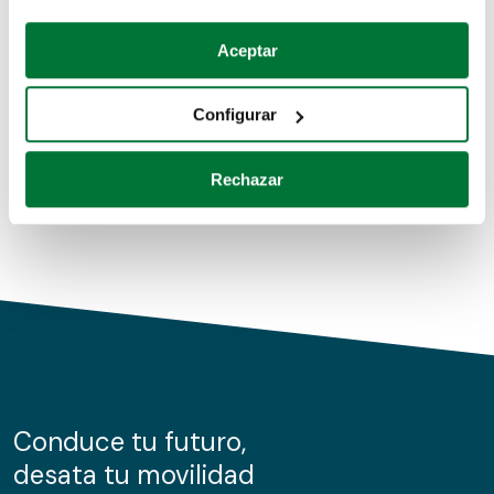
Coches de segunda mano
Si lo permite, también quisiéramos:
Aceptar
Recopilar información sobre su ubicación geográfica
Coches de km0
que puede tener una precisión de varios metros
Configurar
Coches de renting
Identificar su dispositivo analizándolo activamente
para buscar características específicas (huellas
Rechazar
digitales)
Obtenga más información sobre cómo se procesan sus
datos personales y establezca sus preferencias en la
sección de datos
. Puede cambiar o retirar su
consentimiento en cualquier momento en la Declaración
de cookies.
Las cookies de este sitio web se usan para personalizar
el contenido y los anuncios, ofrecer funciones de redes
sociales y analizar el tráfico. Además, compartimos
Conduce tu futuro,
información sobre el uso que haga del sitio web con
desata tu movilidad
nuestros partners de redes sociales, publicidad y análisis