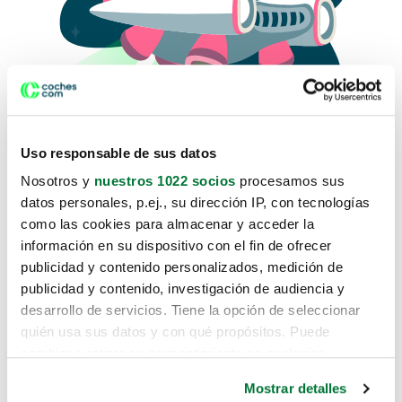
Uso responsable de sus datos
Nosotros y
nuestros 1022 socios
procesamos sus
datos personales, p.ej., su dirección IP, con tecnologías
como las cookies para almacenar y acceder la
Lo sentimos, no sabemos como
información en su dispositivo con el fin de ofrecer
te hemos traido hasta aquí.
publicidad y contenido personalizados, medición de
publicidad y contenido, investigación de audiencia y
desarrollo de servicios. Tiene la opción de seleccionar
Pero puedes encontrar el coche que estás
quién usa sus datos y con qué propósitos. Puede
buscando en alguno de estos enlaces:
cambiar o retirar su consentimiento en cualquier
momento desde la Declaración de cookies o clicando en
Coches nuevos
Mostrar detalles
el Menú de consentimiento.