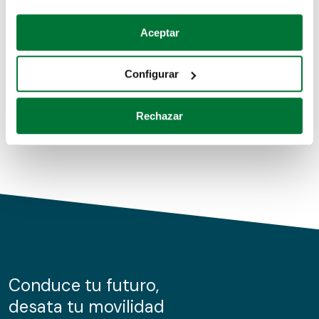
Coches de segunda mano
Si lo permite, también quisiéramos:
Aceptar
Recopilar información sobre su ubicación geográfica
Coches de km0
que puede tener una precisión de varios metros
Configurar
Coches de renting
Identificar su dispositivo analizándolo activamente
para buscar características específicas (huellas
Rechazar
digitales)
Obtenga más información sobre cómo se procesan sus
datos personales y establezca sus preferencias en la
sección de datos
. Puede cambiar o retirar su
consentimiento en cualquier momento en la Declaración
de cookies.
Las cookies de este sitio web se usan para personalizar
el contenido y los anuncios, ofrecer funciones de redes
sociales y analizar el tráfico. Además, compartimos
Conduce tu futuro,
información sobre el uso que haga del sitio web con
desata tu movilidad
nuestros partners de redes sociales, publicidad y análisis