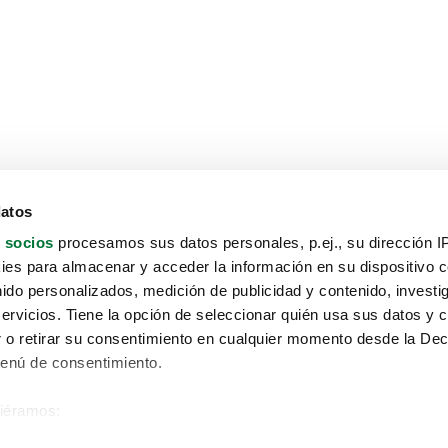
datos
 socios
procesamos sus datos personales, p.ej., su dirección I
es para almacenar y acceder la información en su dispositivo co
nido personalizados, medición de publicidad y contenido, investi
servicios. Tiene la opción de seleccionar quién usa sus datos y 
 o retirar su consentimiento en cualquier momento desde la Dec
Menú de consentimiento.
siéramos:
Aviso protección de datos
 sobre su ubicación geográfica que puede tener una precisión de