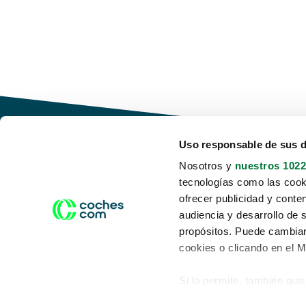
Uso responsable de sus 
Nosotros y
nuestros 1022
tecnologías como las cooki
Conduce tu futuro,
ofrecer publicidad y conte
desata tu movilidad
audiencia y desarrollo de 
propósitos. Puede cambiar
cookies o clicando en el 
Si lo permite, también qui
Acerca de nosotros
Aviso legal
Recopilar información