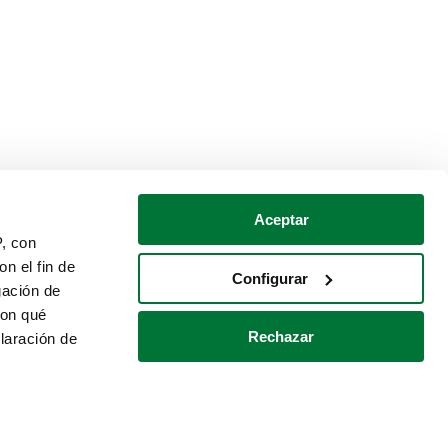
Aceptar
P, con
n el fin de
Configurar
gación de
con qué
Rechazar
laración de
Política de cookies
Contacto
 varios metros