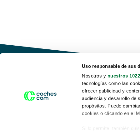
Uso responsable de sus 
Nosotros y
nuestros 1022
tecnologías como las cooki
Conduce tu futuro,
ofrecer publicidad y conte
desata tu movilidad
audiencia y desarrollo de 
propósitos. Puede cambiar
cookies o clicando en el 
Si lo permite, también qui
Acerca de nosotros
Aviso legal
Recopilar información