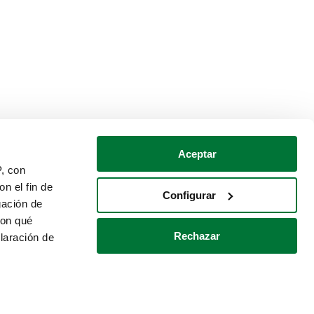
Aceptar
P, con
n el fin de
Configurar
gación de
con qué
Rechazar
laración de
Política de cookies
Contacto
 varios metros