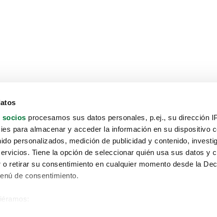
datos
 socios
procesamos sus datos personales, p.ej., su dirección I
es para almacenar y acceder la información en su dispositivo co
nido personalizados, medición de publicidad y contenido, investi
servicios. Tiene la opción de seleccionar quién usa sus datos y 
 o retirar su consentimiento en cualquier momento desde la Dec
Menú de consentimiento.
siéramos:
Aviso protección de datos
 sobre su ubicación geográfica que puede tener una precisión de