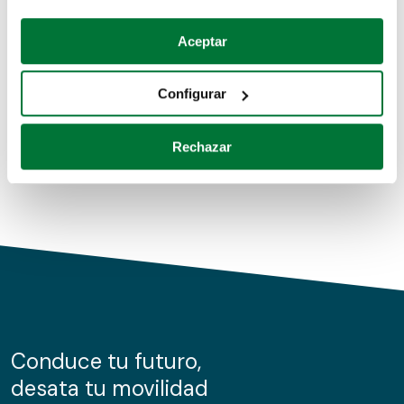
Coches de segunda mano
Si lo permite, también quisiéramos:
Aceptar
Recopilar información sobre su ubicación geográfica
Coches de km0
que puede tener una precisión de varios metros
Configurar
Coches de renting
Identificar su dispositivo analizándolo activamente
para buscar características específicas (huellas
Rechazar
digitales)
Obtenga más información sobre cómo se procesan sus
datos personales y establezca sus preferencias en la
sección de datos
. Puede cambiar o retirar su
consentimiento en cualquier momento en la Declaración
de cookies.
Las cookies de este sitio web se usan para personalizar
el contenido y los anuncios, ofrecer funciones de redes
sociales y analizar el tráfico. Además, compartimos
Conduce tu futuro,
información sobre el uso que haga del sitio web con
desata tu movilidad
nuestros partners de redes sociales, publicidad y análisis