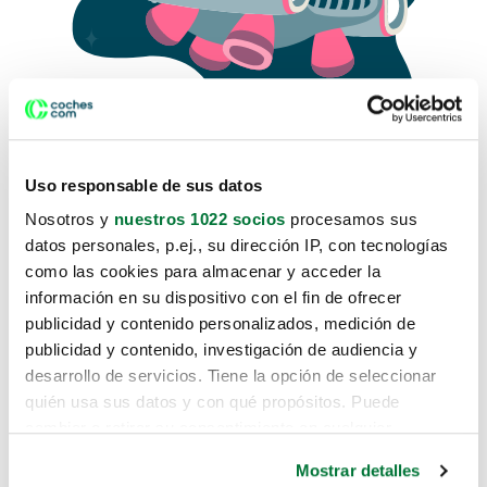
Uso responsable de sus datos
Nosotros y
nuestros 1022 socios
procesamos sus
datos personales, p.ej., su dirección IP, con tecnologías
como las cookies para almacenar y acceder la
Lo sentimos, no sabemos como
información en su dispositivo con el fin de ofrecer
te hemos traido hasta aquí.
publicidad y contenido personalizados, medición de
publicidad y contenido, investigación de audiencia y
desarrollo de servicios. Tiene la opción de seleccionar
Pero puedes encontrar el coche que estás
quién usa sus datos y con qué propósitos. Puede
buscando en alguno de estos enlaces:
cambiar o retirar su consentimiento en cualquier
momento desde la Declaración de cookies o clicando en
Coches nuevos
Mostrar detalles
el Menú de consentimiento.