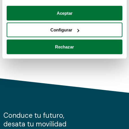
Coches de segunda mano
Si lo permite, también quisiéramos:
Aceptar
Recopilar información sobre su ubicación geográfica
Coches de km0
que puede tener una precisión de varios metros
Configurar
Coches de renting
Identificar su dispositivo analizándolo activamente
para buscar características específicas (huellas
Rechazar
digitales)
Obtenga más información sobre cómo se procesan sus
datos personales y establezca sus preferencias en la
sección de datos
. Puede cambiar o retirar su
consentimiento en cualquier momento en la Declaración
de cookies.
Las cookies de este sitio web se usan para personalizar
el contenido y los anuncios, ofrecer funciones de redes
sociales y analizar el tráfico. Además, compartimos
Conduce tu futuro,
información sobre el uso que haga del sitio web con
desata tu movilidad
nuestros partners de redes sociales, publicidad y análisis