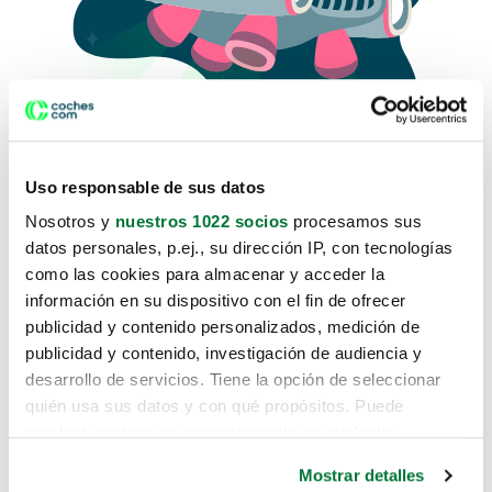
Uso responsable de sus datos
Nosotros y
nuestros 1022 socios
procesamos sus
datos personales, p.ej., su dirección IP, con tecnologías
como las cookies para almacenar y acceder la
Lo sentimos, no sabemos como
información en su dispositivo con el fin de ofrecer
te hemos traido hasta aquí.
publicidad y contenido personalizados, medición de
publicidad y contenido, investigación de audiencia y
desarrollo de servicios. Tiene la opción de seleccionar
Pero puedes encontrar el coche que estás
quién usa sus datos y con qué propósitos. Puede
buscando en alguno de estos enlaces:
cambiar o retirar su consentimiento en cualquier
momento desde la Declaración de cookies o clicando en
Coches nuevos
Mostrar detalles
el Menú de consentimiento.