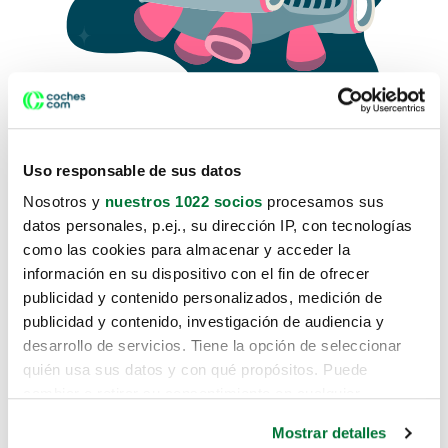
Uso responsable de sus datos
Nosotros y
nuestros 1022 socios
procesamos sus
datos personales, p.ej., su dirección IP, con tecnologías
como las cookies para almacenar y acceder la
Lo sentimos, no sabemos como
información en su dispositivo con el fin de ofrecer
te hemos traido hasta aquí.
publicidad y contenido personalizados, medición de
publicidad y contenido, investigación de audiencia y
desarrollo de servicios. Tiene la opción de seleccionar
Pero puedes encontrar el coche que estás
quién usa sus datos y con qué propósitos. Puede
buscando en alguno de estos enlaces:
cambiar o retirar su consentimiento en cualquier
momento desde la Declaración de cookies o clicando en
Coches nuevos
Mostrar detalles
el Menú de consentimiento.