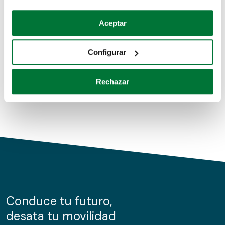
Coches de segunda mano
Si lo permite, también quisiéramos:
Aceptar
Recopilar información sobre su ubicación geográfica
Coches de km0
que puede tener una precisión de varios metros
Configurar
Coches de renting
Identificar su dispositivo analizándolo activamente
para buscar características específicas (huellas
Rechazar
digitales)
Obtenga más información sobre cómo se procesan sus
datos personales y establezca sus preferencias en la
sección de datos
. Puede cambiar o retirar su
consentimiento en cualquier momento en la Declaración
de cookies.
Las cookies de este sitio web se usan para personalizar
el contenido y los anuncios, ofrecer funciones de redes
sociales y analizar el tráfico. Además, compartimos
Conduce tu futuro,
información sobre el uso que haga del sitio web con
desata tu movilidad
nuestros partners de redes sociales, publicidad y análisis