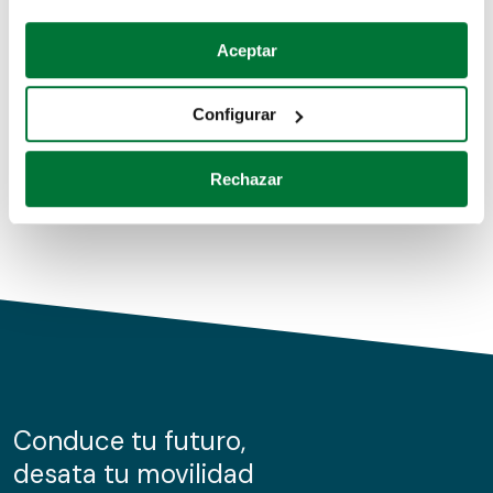
Coches de segunda mano
Si lo permite, también quisiéramos:
Aceptar
Recopilar información sobre su ubicación geográfica
Coches de km0
que puede tener una precisión de varios metros
Configurar
Coches de renting
Identificar su dispositivo analizándolo activamente
para buscar características específicas (huellas
Rechazar
digitales)
Obtenga más información sobre cómo se procesan sus
datos personales y establezca sus preferencias en la
sección de datos
. Puede cambiar o retirar su
consentimiento en cualquier momento en la Declaración
de cookies.
Las cookies de este sitio web se usan para personalizar
el contenido y los anuncios, ofrecer funciones de redes
sociales y analizar el tráfico. Además, compartimos
Conduce tu futuro,
información sobre el uso que haga del sitio web con
desata tu movilidad
nuestros partners de redes sociales, publicidad y análisis