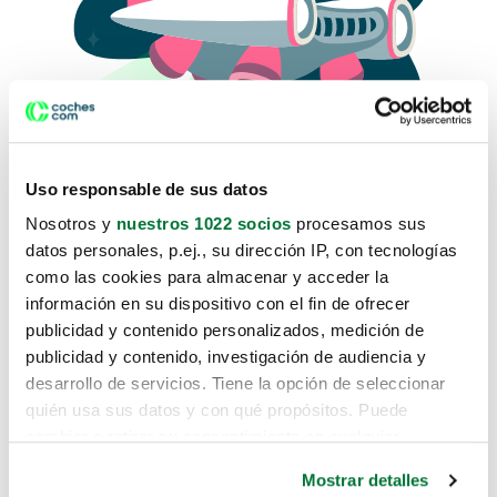
Uso responsable de sus datos
Nosotros y
nuestros 1022 socios
procesamos sus
datos personales, p.ej., su dirección IP, con tecnologías
como las cookies para almacenar y acceder la
Lo sentimos, no sabemos como
información en su dispositivo con el fin de ofrecer
te hemos traido hasta aquí.
publicidad y contenido personalizados, medición de
publicidad y contenido, investigación de audiencia y
desarrollo de servicios. Tiene la opción de seleccionar
Pero puedes encontrar el coche que estás
quién usa sus datos y con qué propósitos. Puede
buscando en alguno de estos enlaces:
cambiar o retirar su consentimiento en cualquier
momento desde la Declaración de cookies o clicando en
Coches nuevos
Mostrar detalles
el Menú de consentimiento.