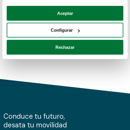
Coches de segunda mano
Si lo permite, también quisiéramos:
Aceptar
Recopilar información sobre su ubicación geográfica
Coches de km0
que puede tener una precisión de varios metros
Configurar
Coches de renting
Identificar su dispositivo analizándolo activamente
para buscar características específicas (huellas
Rechazar
digitales)
Obtenga más información sobre cómo se procesan sus
datos personales y establezca sus preferencias en la
sección de datos
. Puede cambiar o retirar su
consentimiento en cualquier momento en la Declaración
de cookies.
Las cookies de este sitio web se usan para personalizar
el contenido y los anuncios, ofrecer funciones de redes
sociales y analizar el tráfico. Además, compartimos
Conduce tu futuro,
información sobre el uso que haga del sitio web con
desata tu movilidad
nuestros partners de redes sociales, publicidad y análisis