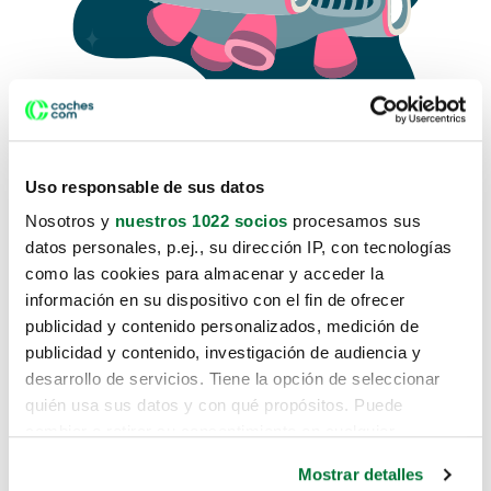
Uso responsable de sus datos
Nosotros y
nuestros 1022 socios
procesamos sus
datos personales, p.ej., su dirección IP, con tecnologías
como las cookies para almacenar y acceder la
Lo sentimos, no sabemos como
información en su dispositivo con el fin de ofrecer
te hemos traido hasta aquí.
publicidad y contenido personalizados, medición de
publicidad y contenido, investigación de audiencia y
desarrollo de servicios. Tiene la opción de seleccionar
Pero puedes encontrar el coche que estás
quién usa sus datos y con qué propósitos. Puede
buscando en alguno de estos enlaces:
cambiar o retirar su consentimiento en cualquier
momento desde la Declaración de cookies o clicando en
Coches nuevos
Mostrar detalles
el Menú de consentimiento.