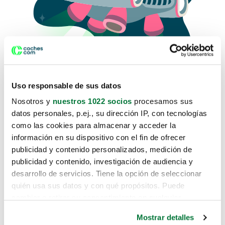
Uso responsable de sus datos
Nosotros y
nuestros 1022 socios
procesamos sus
datos personales, p.ej., su dirección IP, con tecnologías
como las cookies para almacenar y acceder la
Lo sentimos, no sabemos como
información en su dispositivo con el fin de ofrecer
te hemos traido hasta aquí.
publicidad y contenido personalizados, medición de
publicidad y contenido, investigación de audiencia y
desarrollo de servicios. Tiene la opción de seleccionar
Pero puedes encontrar el coche que estás
quién usa sus datos y con qué propósitos. Puede
buscando en alguno de estos enlaces:
cambiar o retirar su consentimiento en cualquier
momento desde la Declaración de cookies o clicando en
Coches nuevos
Mostrar detalles
el Menú de consentimiento.