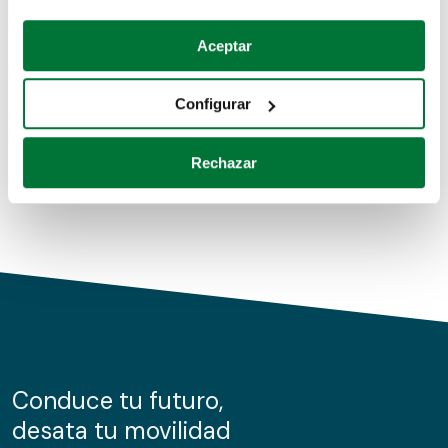
Coches de segunda mano
Si lo permite, también quisiéramos:
Aceptar
Recopilar información sobre su ubicación geográfica
Coches de km0
que puede tener una precisión de varios metros
Configurar
Coches de renting
Identificar su dispositivo analizándolo activamente
para buscar características específicas (huellas
Rechazar
digitales)
Obtenga más información sobre cómo se procesan sus
datos personales y establezca sus preferencias en la
sección de datos
. Puede cambiar o retirar su
consentimiento en cualquier momento en la Declaración
de cookies.
Las cookies de este sitio web se usan para personalizar
el contenido y los anuncios, ofrecer funciones de redes
sociales y analizar el tráfico. Además, compartimos
Conduce tu futuro,
información sobre el uso que haga del sitio web con
desata tu movilidad
nuestros partners de redes sociales, publicidad y análisis