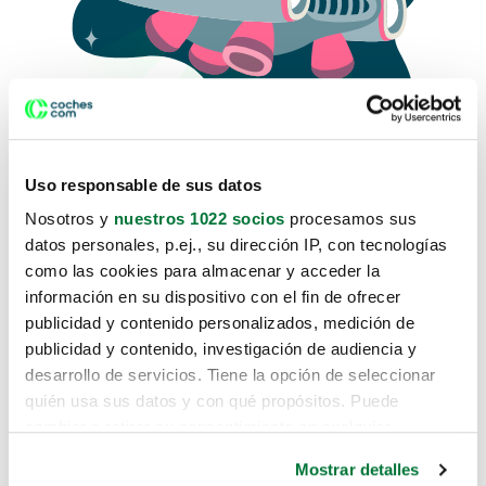
Uso responsable de sus datos
Nosotros y
nuestros 1022 socios
procesamos sus
datos personales, p.ej., su dirección IP, con tecnologías
como las cookies para almacenar y acceder la
Lo sentimos, no sabemos como
información en su dispositivo con el fin de ofrecer
te hemos traido hasta aquí.
publicidad y contenido personalizados, medición de
publicidad y contenido, investigación de audiencia y
desarrollo de servicios. Tiene la opción de seleccionar
Pero puedes encontrar el coche que estás
quién usa sus datos y con qué propósitos. Puede
buscando en alguno de estos enlaces:
cambiar o retirar su consentimiento en cualquier
momento desde la Declaración de cookies o clicando en
Coches nuevos
Mostrar detalles
el Menú de consentimiento.