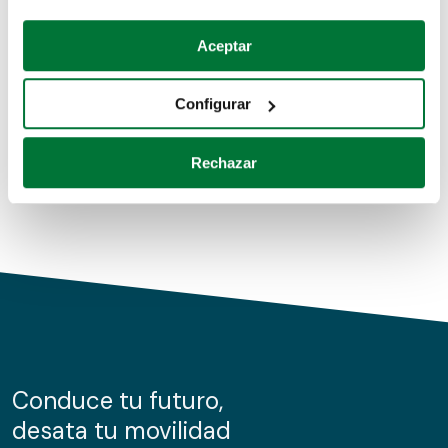
Coches de segunda mano
Si lo permite, también quisiéramos:
Aceptar
Recopilar información sobre su ubicación geográfica
Coches de km0
que puede tener una precisión de varios metros
Configurar
Coches de renting
Identificar su dispositivo analizándolo activamente
para buscar características específicas (huellas
Rechazar
digitales)
Obtenga más información sobre cómo se procesan sus
datos personales y establezca sus preferencias en la
sección de datos
. Puede cambiar o retirar su
consentimiento en cualquier momento en la Declaración
de cookies.
Las cookies de este sitio web se usan para personalizar
el contenido y los anuncios, ofrecer funciones de redes
sociales y analizar el tráfico. Además, compartimos
Conduce tu futuro,
información sobre el uso que haga del sitio web con
desata tu movilidad
nuestros partners de redes sociales, publicidad y análisis