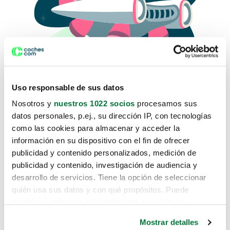
Uso responsable de sus datos
Nosotros y
nuestros 1022 socios
procesamos sus
datos personales, p.ej., su dirección IP, con tecnologías
como las cookies para almacenar y acceder la
Lo sentimos, no sabemos como
información en su dispositivo con el fin de ofrecer
te hemos traido hasta aquí.
publicidad y contenido personalizados, medición de
publicidad y contenido, investigación de audiencia y
desarrollo de servicios. Tiene la opción de seleccionar
Pero puedes encontrar el coche que estás
quién usa sus datos y con qué propósitos. Puede
buscando en alguno de estos enlaces:
cambiar o retirar su consentimiento en cualquier
momento desde la Declaración de cookies o clicando en
Coches nuevos
Mostrar detalles
el Menú de consentimiento.