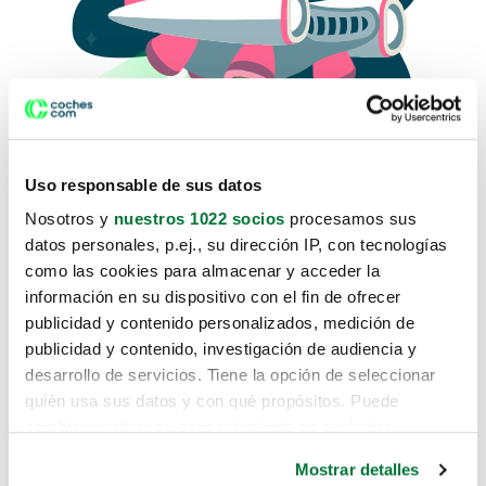
Uso responsable de sus datos
Nosotros y
nuestros 1022 socios
procesamos sus
datos personales, p.ej., su dirección IP, con tecnologías
como las cookies para almacenar y acceder la
Lo sentimos, no sabemos como
información en su dispositivo con el fin de ofrecer
te hemos traido hasta aquí.
publicidad y contenido personalizados, medición de
publicidad y contenido, investigación de audiencia y
desarrollo de servicios. Tiene la opción de seleccionar
Pero puedes encontrar el coche que estás
quién usa sus datos y con qué propósitos. Puede
buscando en alguno de estos enlaces:
cambiar o retirar su consentimiento en cualquier
momento desde la Declaración de cookies o clicando en
Coches nuevos
Mostrar detalles
el Menú de consentimiento.