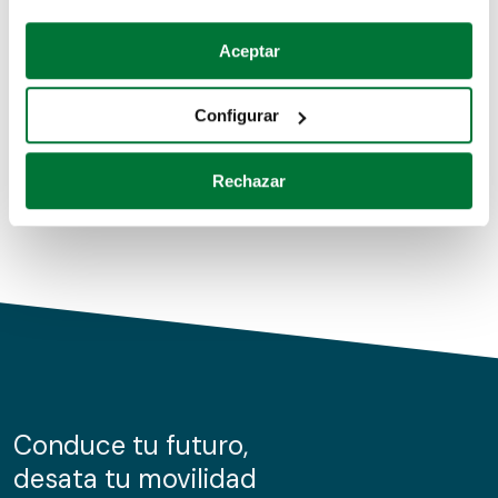
Coches de segunda mano
Si lo permite, también quisiéramos:
Aceptar
Recopilar información sobre su ubicación geográfica
Coches de km0
que puede tener una precisión de varios metros
Configurar
Coches de renting
Identificar su dispositivo analizándolo activamente
para buscar características específicas (huellas
Rechazar
digitales)
Obtenga más información sobre cómo se procesan sus
datos personales y establezca sus preferencias en la
sección de datos
. Puede cambiar o retirar su
consentimiento en cualquier momento en la Declaración
de cookies.
Las cookies de este sitio web se usan para personalizar
el contenido y los anuncios, ofrecer funciones de redes
sociales y analizar el tráfico. Además, compartimos
Conduce tu futuro,
información sobre el uso que haga del sitio web con
desata tu movilidad
nuestros partners de redes sociales, publicidad y análisis