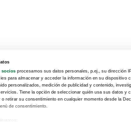
datos
 socios
procesamos sus datos personales, p.ej., su dirección I
es para almacenar y acceder la información en su dispositivo co
nido personalizados, medición de publicidad y contenido, investi
servicios. Tiene la opción de seleccionar quién usa sus datos y 
 o retirar su consentimiento en cualquier momento desde la Dec
Menú de consentimiento.
siéramos:
Aviso protección de datos
 sobre su ubicación geográfica que puede tener una precisión de