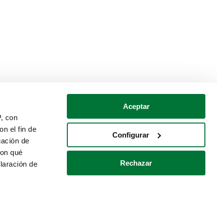
Aceptar
P, con
n el fin de
Configurar
gación de
con qué
Rechazar
laración de
Política de cookies
Contacto
 varios metros