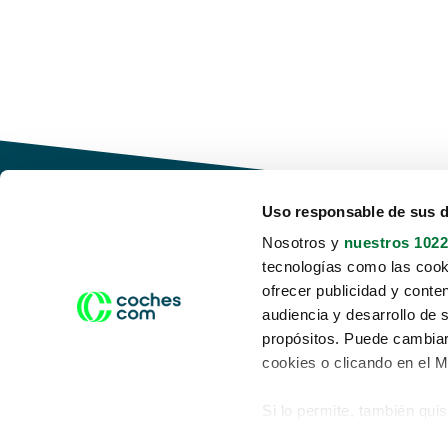
Uso responsable de sus 
Nosotros y
nuestros 1022
tecnologías como las cooki
Conduce tu futuro,
ofrecer publicidad y conte
desata tu movilidad
audiencia y desarrollo de 
propósitos. Puede cambiar
cookies o clicando en el 
Si lo permite, también qui
Acerca de nosotros
Aviso legal
Recopilar información