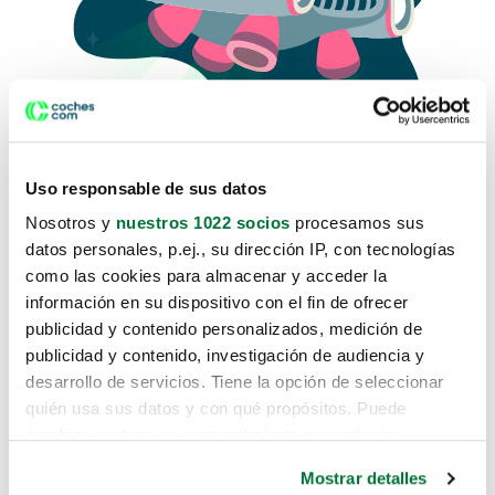
Uso responsable de sus datos
Nosotros y
nuestros 1022 socios
procesamos sus
datos personales, p.ej., su dirección IP, con tecnologías
como las cookies para almacenar y acceder la
Lo sentimos, no sabemos como
información en su dispositivo con el fin de ofrecer
te hemos traido hasta aquí.
publicidad y contenido personalizados, medición de
publicidad y contenido, investigación de audiencia y
desarrollo de servicios. Tiene la opción de seleccionar
Pero puedes encontrar el coche que estás
quién usa sus datos y con qué propósitos. Puede
buscando en alguno de estos enlaces:
cambiar o retirar su consentimiento en cualquier
momento desde la Declaración de cookies o clicando en
Coches nuevos
Mostrar detalles
el Menú de consentimiento.