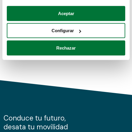
Coches de segunda mano
Si lo permite, también quisiéramos:
Aceptar
Recopilar información sobre su ubicación geográfica
Coches de km0
que puede tener una precisión de varios metros
Configurar
Coches de renting
Identificar su dispositivo analizándolo activamente
para buscar características específicas (huellas
Rechazar
digitales)
Obtenga más información sobre cómo se procesan sus
datos personales y establezca sus preferencias en la
sección de datos
. Puede cambiar o retirar su
consentimiento en cualquier momento en la Declaración
de cookies.
Las cookies de este sitio web se usan para personalizar
el contenido y los anuncios, ofrecer funciones de redes
sociales y analizar el tráfico. Además, compartimos
Conduce tu futuro,
información sobre el uso que haga del sitio web con
desata tu movilidad
nuestros partners de redes sociales, publicidad y análisis