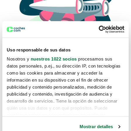
Uso responsable de sus datos
Nosotros y
nuestros 1022 socios
procesamos sus
datos personales, p.ej., su dirección IP, con tecnologías
como las cookies para almacenar y acceder la
Lo sentimos, no sabemos como
información en su dispositivo con el fin de ofrecer
te hemos traido hasta aquí.
publicidad y contenido personalizados, medición de
publicidad y contenido, investigación de audiencia y
desarrollo de servicios. Tiene la opción de seleccionar
Pero puedes encontrar el coche que estás
quién usa sus datos y con qué propósitos. Puede
buscando en alguno de estos enlaces:
cambiar o retirar su consentimiento en cualquier
momento desde la Declaración de cookies o clicando en
Coches nuevos
Mostrar detalles
el Menú de consentimiento.