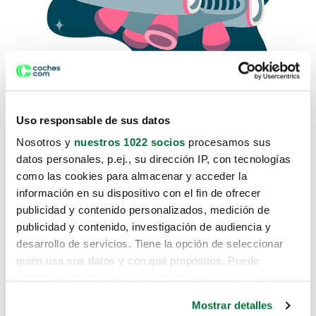
Uso responsable de sus datos
Nosotros y
nuestros 1022 socios
procesamos sus
datos personales, p.ej., su dirección IP, con tecnologías
como las cookies para almacenar y acceder la
Lo sentimos, no sabemos como
información en su dispositivo con el fin de ofrecer
te hemos traido hasta aquí.
publicidad y contenido personalizados, medición de
publicidad y contenido, investigación de audiencia y
desarrollo de servicios. Tiene la opción de seleccionar
Pero puedes encontrar el coche que estás
quién usa sus datos y con qué propósitos. Puede
buscando en alguno de estos enlaces:
cambiar o retirar su consentimiento en cualquier
momento desde la Declaración de cookies o clicando en
Coches nuevos
Mostrar detalles
el Menú de consentimiento.