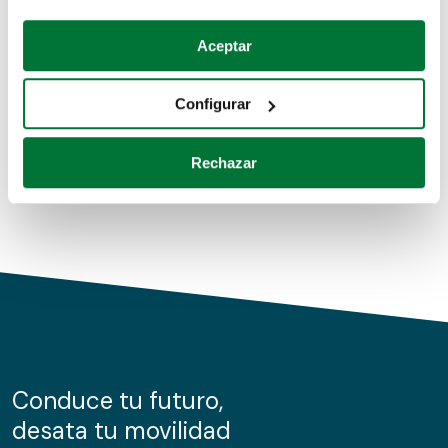
Coches de segunda mano
Si lo permite, también quisiéramos:
Aceptar
Recopilar información sobre su ubicación geográfica
Coches de km0
que puede tener una precisión de varios metros
Configurar
Coches de renting
Identificar su dispositivo analizándolo activamente
para buscar características específicas (huellas
Rechazar
digitales)
Obtenga más información sobre cómo se procesan sus
datos personales y establezca sus preferencias en la
sección de datos
. Puede cambiar o retirar su
consentimiento en cualquier momento en la Declaración
de cookies.
Las cookies de este sitio web se usan para personalizar
el contenido y los anuncios, ofrecer funciones de redes
sociales y analizar el tráfico. Además, compartimos
Conduce tu futuro,
información sobre el uso que haga del sitio web con
desata tu movilidad
nuestros partners de redes sociales, publicidad y análisis