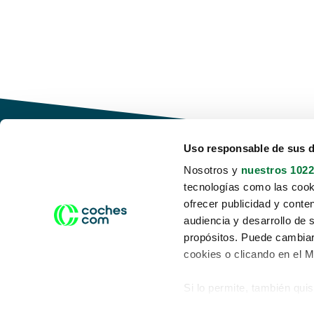
Uso responsable de sus 
Nosotros y
nuestros 1022
tecnologías como las cooki
Conduce tu futuro,
ofrecer publicidad y conte
desata tu movilidad
audiencia y desarrollo de 
propósitos. Puede cambiar
cookies o clicando en el 
Si lo permite, también qui
Acerca de nosotros
Aviso legal
Recopilar información