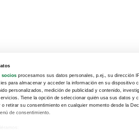
datos
 socios
procesamos sus datos personales, p.ej., su dirección I
es para almacenar y acceder la información en su dispositivo co
nido personalizados, medición de publicidad y contenido, investi
servicios. Tiene la opción de seleccionar quién usa sus datos y 
 o retirar su consentimiento en cualquier momento desde la Dec
Menú de consentimiento.
siéramos:
Aviso protección de datos
 sobre su ubicación geográfica que puede tener una precisión de