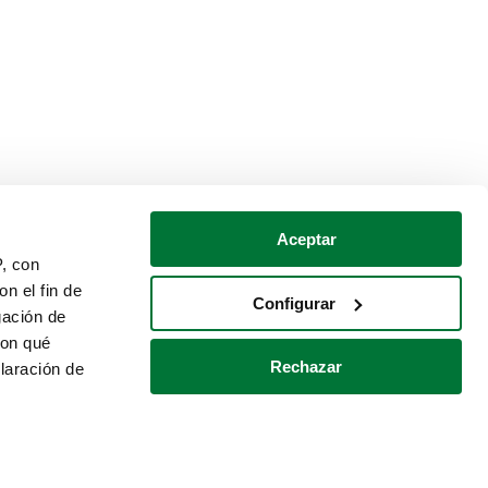
Aceptar
P, con
n el fin de
Configurar
gación de
con qué
Rechazar
laración de
Política de cookies
Contacto
 varios metros