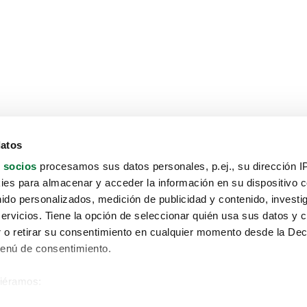
datos
 socios
procesamos sus datos personales, p.ej., su dirección I
es para almacenar y acceder la información en su dispositivo co
nido personalizados, medición de publicidad y contenido, investi
servicios. Tiene la opción de seleccionar quién usa sus datos y 
 o retirar su consentimiento en cualquier momento desde la Dec
Menú de consentimiento.
siéramos:
Aviso protección de datos
 sobre su ubicación geográfica que puede tener una precisión de