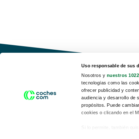
Uso responsable de sus 
Nosotros y
nuestros 1022
tecnologías como las cooki
Conduce tu futuro,
ofrecer publicidad y conte
desata tu movilidad
audiencia y desarrollo de 
propósitos. Puede cambiar
cookies o clicando en el 
Si lo permite, también qui
Acerca de nosotros
Aviso legal
Recopilar información