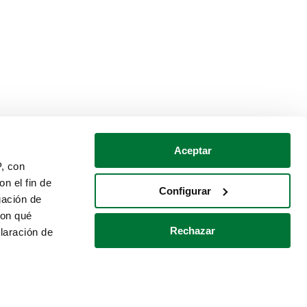
Aceptar
P, con
n el fin de
Configurar
gación de
con qué
Rechazar
laración de
Política de cookies
Contacto
 varios metros