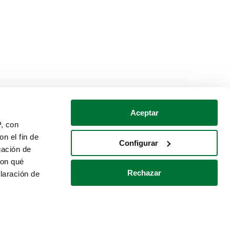
Aceptar
P, con
n el fin de
Configurar
gación de
con qué
Rechazar
laración de
Política de cookies
Contacto
 varios metros