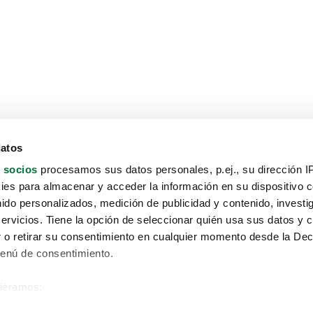
datos
 socios
procesamos sus datos personales, p.ej., su dirección I
es para almacenar y acceder la información en su dispositivo co
nido personalizados, medición de publicidad y contenido, investi
servicios. Tiene la opción de seleccionar quién usa sus datos y 
 o retirar su consentimiento en cualquier momento desde la Dec
Menú de consentimiento.
siéramos:
Aviso protección de datos
 sobre su ubicación geográfica que puede tener una precisión de