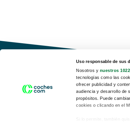
Uso responsable de sus 
Nosotros y
nuestros 1022
tecnologías como las cooki
Conduce tu futuro,
ofrecer publicidad y conte
desata tu movilidad
audiencia y desarrollo de 
propósitos. Puede cambiar
cookies o clicando en el 
Si lo permite, también qui
Acerca de nosotros
Aviso legal
Recopilar información