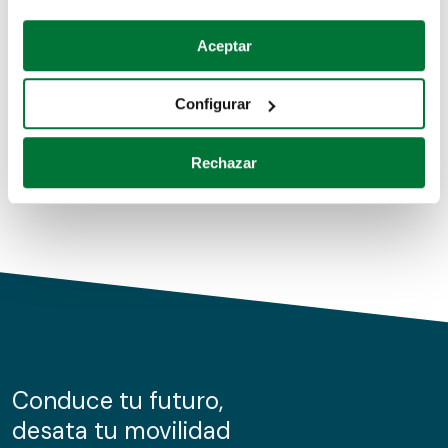
Coches de segunda mano
Si lo permite, también quisiéramos:
Aceptar
Recopilar información sobre su ubicación geográfica
Coches de km0
que puede tener una precisión de varios metros
Configurar
Coches de renting
Identificar su dispositivo analizándolo activamente
para buscar características específicas (huellas
Rechazar
digitales)
Obtenga más información sobre cómo se procesan sus
datos personales y establezca sus preferencias en la
sección de datos
. Puede cambiar o retirar su
consentimiento en cualquier momento en la Declaración
de cookies.
Las cookies de este sitio web se usan para personalizar
el contenido y los anuncios, ofrecer funciones de redes
sociales y analizar el tráfico. Además, compartimos
Conduce tu futuro,
información sobre el uso que haga del sitio web con
desata tu movilidad
nuestros partners de redes sociales, publicidad y análisis