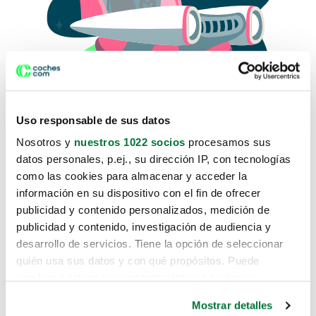
Uso responsable de sus datos
Nosotros y
nuestros 1022 socios
procesamos sus
datos personales, p.ej., su dirección IP, con tecnologías
como las cookies para almacenar y acceder la
Lo sentimos, no sabemos como
información en su dispositivo con el fin de ofrecer
te hemos traido hasta aquí.
publicidad y contenido personalizados, medición de
publicidad y contenido, investigación de audiencia y
desarrollo de servicios. Tiene la opción de seleccionar
Pero puedes encontrar el coche que estás
quién usa sus datos y con qué propósitos. Puede
buscando en alguno de estos enlaces:
cambiar o retirar su consentimiento en cualquier
momento desde la Declaración de cookies o clicando en
Coches nuevos
Mostrar detalles
el Menú de consentimiento.