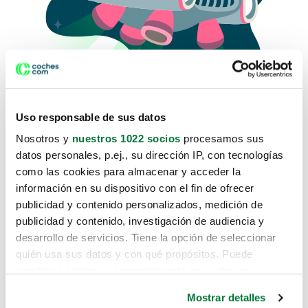
Uso responsable de sus datos
Nosotros y
nuestros 1022 socios
procesamos sus
datos personales, p.ej., su dirección IP, con tecnologías
como las cookies para almacenar y acceder la
Lo sentimos, no sabemos como
información en su dispositivo con el fin de ofrecer
te hemos traido hasta aquí.
publicidad y contenido personalizados, medición de
publicidad y contenido, investigación de audiencia y
desarrollo de servicios. Tiene la opción de seleccionar
Pero puedes encontrar el coche que estás
quién usa sus datos y con qué propósitos. Puede
buscando en alguno de estos enlaces:
cambiar o retirar su consentimiento en cualquier
momento desde la Declaración de cookies o clicando en
Coches nuevos
Mostrar detalles
el Menú de consentimiento.