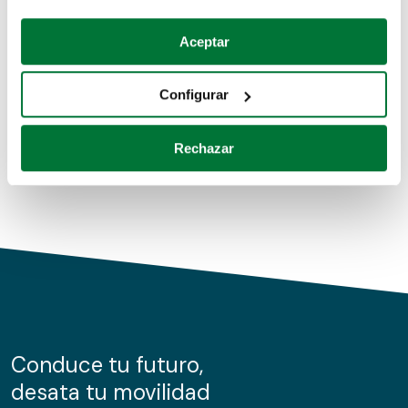
Coches de segunda mano
Si lo permite, también quisiéramos:
Aceptar
Recopilar información sobre su ubicación geográfica
Coches de km0
que puede tener una precisión de varios metros
Configurar
Coches de renting
Identificar su dispositivo analizándolo activamente
para buscar características específicas (huellas
Rechazar
digitales)
Obtenga más información sobre cómo se procesan sus
datos personales y establezca sus preferencias en la
sección de datos
. Puede cambiar o retirar su
consentimiento en cualquier momento en la Declaración
de cookies.
Las cookies de este sitio web se usan para personalizar
el contenido y los anuncios, ofrecer funciones de redes
sociales y analizar el tráfico. Además, compartimos
Conduce tu futuro,
información sobre el uso que haga del sitio web con
desata tu movilidad
nuestros partners de redes sociales, publicidad y análisis