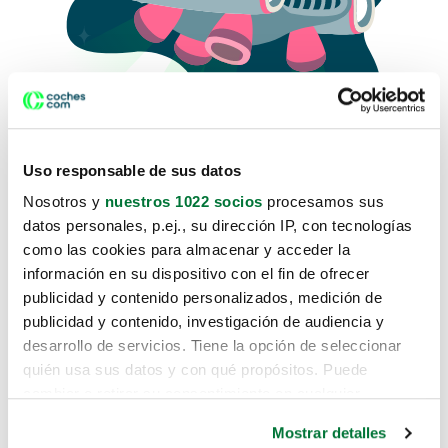
Uso responsable de sus datos
Nosotros y
nuestros 1022 socios
procesamos sus
datos personales, p.ej., su dirección IP, con tecnologías
como las cookies para almacenar y acceder la
Lo sentimos, no sabemos como
información en su dispositivo con el fin de ofrecer
te hemos traido hasta aquí.
publicidad y contenido personalizados, medición de
publicidad y contenido, investigación de audiencia y
desarrollo de servicios. Tiene la opción de seleccionar
Pero puedes encontrar el coche que estás
quién usa sus datos y con qué propósitos. Puede
buscando en alguno de estos enlaces:
cambiar o retirar su consentimiento en cualquier
momento desde la Declaración de cookies o clicando en
Coches nuevos
Mostrar detalles
el Menú de consentimiento.