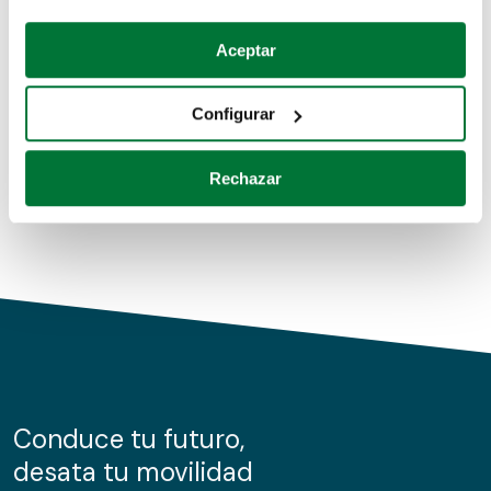
Coches de segunda mano
Si lo permite, también quisiéramos:
Aceptar
Recopilar información sobre su ubicación geográfica
Coches de km0
que puede tener una precisión de varios metros
Configurar
Coches de renting
Identificar su dispositivo analizándolo activamente
para buscar características específicas (huellas
Rechazar
digitales)
Obtenga más información sobre cómo se procesan sus
datos personales y establezca sus preferencias en la
sección de datos
. Puede cambiar o retirar su
consentimiento en cualquier momento en la Declaración
de cookies.
Las cookies de este sitio web se usan para personalizar
el contenido y los anuncios, ofrecer funciones de redes
sociales y analizar el tráfico. Además, compartimos
Conduce tu futuro,
información sobre el uso que haga del sitio web con
desata tu movilidad
nuestros partners de redes sociales, publicidad y análisis