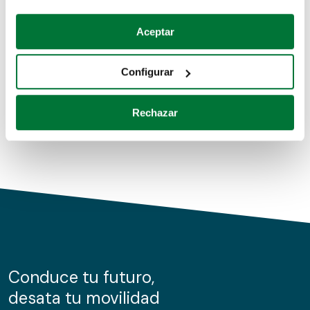
Coches de segunda mano
Si lo permite, también quisiéramos:
Aceptar
Recopilar información sobre su ubicación geográfica
Coches de km0
que puede tener una precisión de varios metros
Configurar
Coches de renting
Identificar su dispositivo analizándolo activamente
para buscar características específicas (huellas
Rechazar
digitales)
Obtenga más información sobre cómo se procesan sus
datos personales y establezca sus preferencias en la
sección de datos
. Puede cambiar o retirar su
consentimiento en cualquier momento en la Declaración
de cookies.
Las cookies de este sitio web se usan para personalizar
el contenido y los anuncios, ofrecer funciones de redes
sociales y analizar el tráfico. Además, compartimos
Conduce tu futuro,
información sobre el uso que haga del sitio web con
desata tu movilidad
nuestros partners de redes sociales, publicidad y análisis