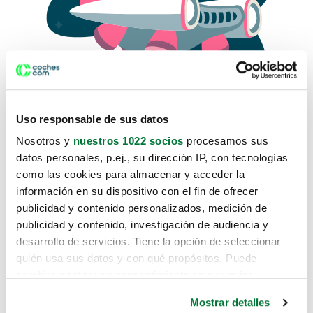
Uso responsable de sus datos
Nosotros y
nuestros 1022 socios
procesamos sus
datos personales, p.ej., su dirección IP, con tecnologías
como las cookies para almacenar y acceder la
Lo sentimos, no sabemos como
información en su dispositivo con el fin de ofrecer
te hemos traido hasta aquí.
publicidad y contenido personalizados, medición de
publicidad y contenido, investigación de audiencia y
desarrollo de servicios. Tiene la opción de seleccionar
Pero puedes encontrar el coche que estás
quién usa sus datos y con qué propósitos. Puede
buscando en alguno de estos enlaces:
cambiar o retirar su consentimiento en cualquier
momento desde la Declaración de cookies o clicando en
Coches nuevos
Mostrar detalles
el Menú de consentimiento.