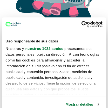
Uso responsable de sus datos
Nosotros y
nuestros 1022 socios
procesamos sus
datos personales, p.ej., su dirección IP, con tecnologías
como las cookies para almacenar y acceder la
Lo sentimos, no sabemos como
información en su dispositivo con el fin de ofrecer
te hemos traido hasta aquí.
publicidad y contenido personalizados, medición de
publicidad y contenido, investigación de audiencia y
desarrollo de servicios. Tiene la opción de seleccionar
Pero puedes encontrar el coche que estás
quién usa sus datos y con qué propósitos. Puede
buscando en alguno de estos enlaces:
cambiar o retirar su consentimiento en cualquier
momento desde la Declaración de cookies o clicando en
Coches nuevos
Mostrar detalles
el Menú de consentimiento.