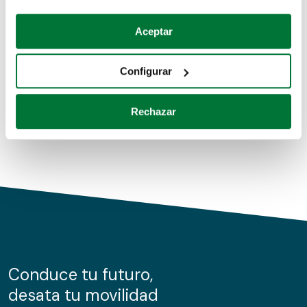
Coches de segunda mano
Si lo permite, también quisiéramos:
Aceptar
Recopilar información sobre su ubicación geográfica
Coches de km0
que puede tener una precisión de varios metros
Configurar
Coches de renting
Identificar su dispositivo analizándolo activamente
para buscar características específicas (huellas
Rechazar
digitales)
Obtenga más información sobre cómo se procesan sus
datos personales y establezca sus preferencias en la
sección de datos
. Puede cambiar o retirar su
consentimiento en cualquier momento en la Declaración
de cookies.
Las cookies de este sitio web se usan para personalizar
el contenido y los anuncios, ofrecer funciones de redes
sociales y analizar el tráfico. Además, compartimos
Conduce tu futuro,
información sobre el uso que haga del sitio web con
desata tu movilidad
nuestros partners de redes sociales, publicidad y análisis