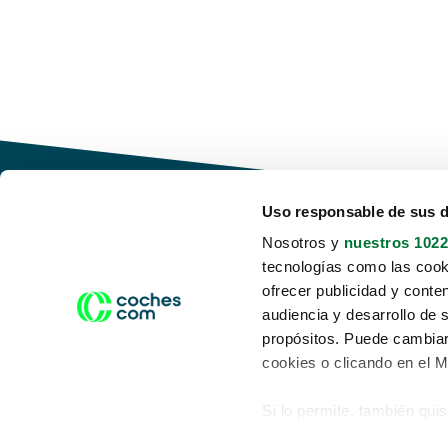
Uso responsable de sus 
Nosotros y
nuestros 1022
tecnologías como las cooki
Conduce tu futuro,
ofrecer publicidad y conte
desata tu movilidad
audiencia y desarrollo de 
propósitos. Puede cambiar
cookies o clicando en el 
Si lo permite, también qui
Acerca de nosotros
Aviso legal
Recopilar información