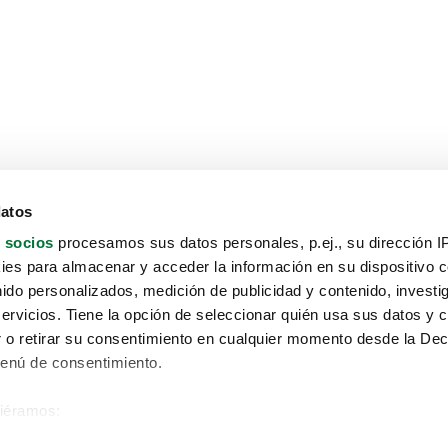
datos
 socios
procesamos sus datos personales, p.ej., su dirección I
es para almacenar y acceder la información en su dispositivo co
nido personalizados, medición de publicidad y contenido, investi
servicios. Tiene la opción de seleccionar quién usa sus datos y 
 o retirar su consentimiento en cualquier momento desde la Dec
Menú de consentimiento.
siéramos:
Aviso protección de datos
 sobre su ubicación geográfica que puede tener una precisión de