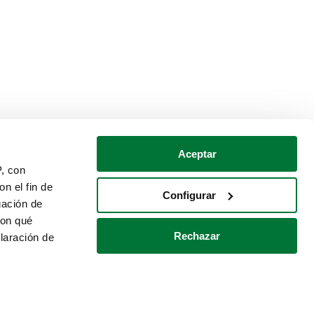
Aceptar
P, con
n el fin de
Configurar
gación de
con qué
Rechazar
laración de
Política de cookies
Contacto
 varios metros