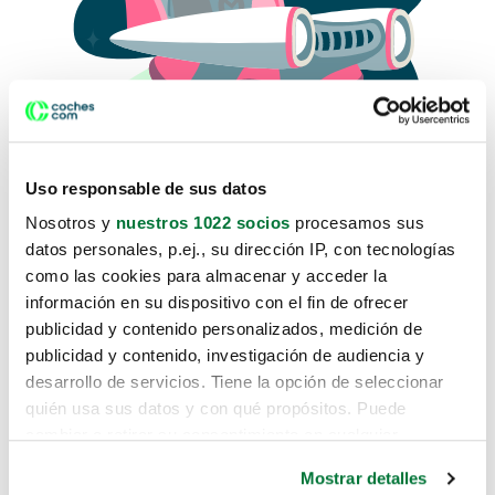
Uso responsable de sus datos
Nosotros y
nuestros 1022 socios
procesamos sus
datos personales, p.ej., su dirección IP, con tecnologías
como las cookies para almacenar y acceder la
Lo sentimos, no sabemos como
información en su dispositivo con el fin de ofrecer
te hemos traido hasta aquí.
publicidad y contenido personalizados, medición de
publicidad y contenido, investigación de audiencia y
desarrollo de servicios. Tiene la opción de seleccionar
Pero puedes encontrar el coche que estás
quién usa sus datos y con qué propósitos. Puede
buscando en alguno de estos enlaces:
cambiar o retirar su consentimiento en cualquier
momento desde la Declaración de cookies o clicando en
Coches nuevos
Mostrar detalles
el Menú de consentimiento.