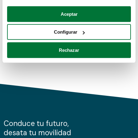
Coches de segunda mano
Si lo permite, también quisiéramos:
Aceptar
Recopilar información sobre su ubicación geográfica
Coches de km0
que puede tener una precisión de varios metros
Configurar
Coches de renting
Identificar su dispositivo analizándolo activamente
para buscar características específicas (huellas
Rechazar
digitales)
Obtenga más información sobre cómo se procesan sus
datos personales y establezca sus preferencias en la
sección de datos
. Puede cambiar o retirar su
consentimiento en cualquier momento en la Declaración
de cookies.
Las cookies de este sitio web se usan para personalizar
el contenido y los anuncios, ofrecer funciones de redes
sociales y analizar el tráfico. Además, compartimos
Conduce tu futuro,
información sobre el uso que haga del sitio web con
desata tu movilidad
nuestros partners de redes sociales, publicidad y análisis